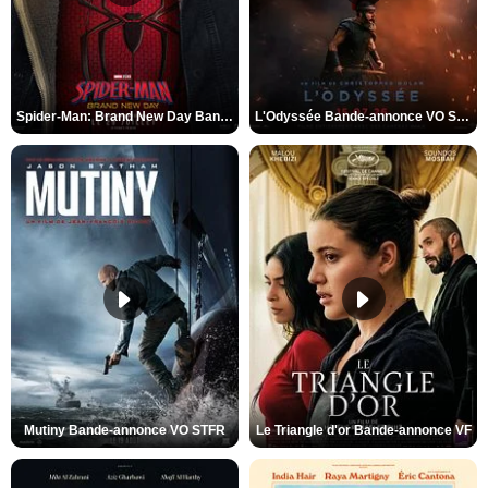
Spider-Man: Brand New Day Bande-annonce VO STFR
L'Odyssée Bande-annonce VO STFR
Mutiny Bande-annonce VO STFR
Le Triangle d'or Bande-annonce VF