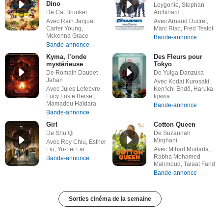
Dino
Leygonie, Stephan
De Cal Brunker
Archinard
Avec Rain Janjua,
Avec Arnaud Ducret,
Carter Young,
Marc Riso, Fred Testot
Mckenna Grace
Bande-annonce
Bande-annonce
Kyma, l’onde
Des Fleurs pour
mystérieuse
Tokyo
De Romain Daudet-
De Yuiga Danzuka
Jahan
Avec Kodai Kurosaki,
Avec Jules Lefebvre,
Ken'ichi Endô, Haruka
Lucy Loste Berset,
Igawa
Mamadou Haïdara
Bande-annonce
Bande-annonce
Girl
Cotton Queen
De Shu Qi
De Suzannah
Mirghani
Avec Roy Chiu, Esther
Liu, Yu-Fei Lai
Avec Mihad Murtada,
Rabha Mohamed
Bande-annonce
Mahmoud, Talaat Farid
Bande-annonce
Sorties cinéma de la semaine