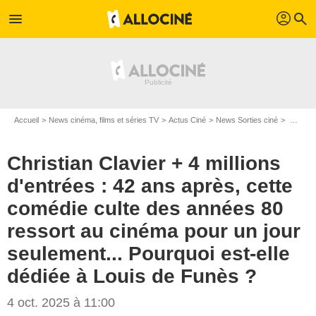
profil
menu
search
Accueil
News cinéma, films et séries TV
Actus Ciné
News Sorties ciné
Christian Clavier + 4 millions d'entrées : 42 ans après, cette comédie culte des années 80 ressort au cinéma pour un jour seulement... Pourquoi est-elle dédiée à Louis de Funès ?
Christian Clavier + 4 millions
d'entrées : 42 ans après, cette
comédie culte des années 80
ressort au cinéma pour un jour
seulement... Pourquoi est-elle
dédiée à Louis de Funès ?
4 oct. 2025 à 11:00