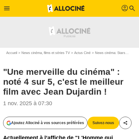
profil
menu
search
Accueil
News cinéma, films et séries TV
Actus Ciné
News cinéma: Stars
"Une m
"Une merveille du cinéma" :
noté 4 sur 5, c'est le meilleur
film avec Jean Dujardin !
1 nov. 2025 à 07:30
Ajoutez Allociné à vos sources préférées
Suivez-nous
Partag
Actuellement à l’affiche de "L'Homme qui