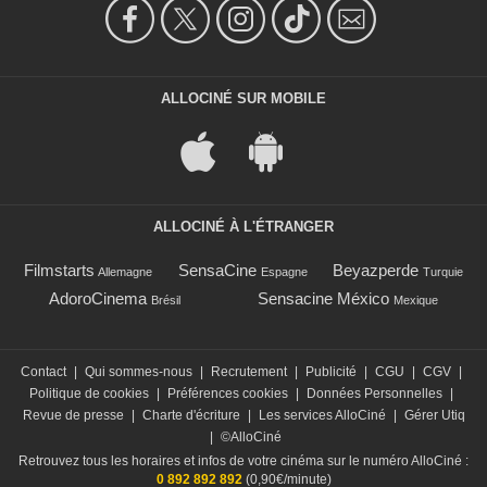
ALLOCINÉ SUR MOBILE
ALLOCINÉ À L'ÉTRANGER
Filmstarts
SensaCine
Beyazperde
Allemagne
Espagne
Turquie
AdoroCinema
Sensacine México
Brésil
Mexique
Contact
|
Qui sommes-nous
|
Recrutement
|
Publicité
|
CGU
|
CGV
|
Politique de cookies
|
Préférences cookies
|
Données Personnelles
|
Revue de presse
|
Charte d'écriture
|
Les services AlloCiné
|
Gérer Utiq
|
©AlloCiné
Retrouvez tous les horaires et infos de votre cinéma sur le numéro AlloCiné :
0 892 892 892
(0,90€/minute)