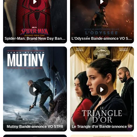
Spider-Man: Brand New Day Bande-annonce VO STFR
L'Odyssée Bande-annonce VO STFR
Mutiny Bande-annonce VO STFR
Le Triangle d'or Bande-annonce VF