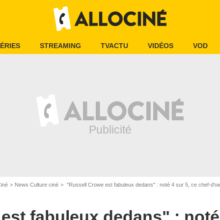
ÉRIES
STREAMING
TVACTU
VIDÉOS
VOD
Ciné
News Culture ciné
"Russell Crowe est fabuleux dedans" : noté 4 sur 5, ce chef-d'oeuvre est 
est fabuleux dedans" : noté 