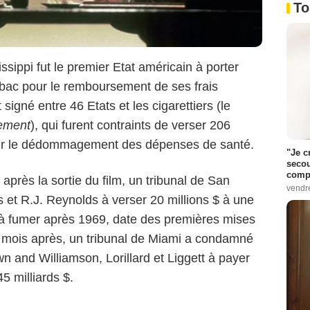
To
ssippi fut le premier Etat américain à porter
tabac pour le remboursement de ses frais
igné entre 46 Etats et les cigarettiers (le
ement
), qui furent contraints de verser 206
 pour le dédommagement des dépenses de santé.
"Je c
secou
compo
près la sortie du film, un tribunal de San
vendr
 et R.J. Reynolds à verser 20 millions $ à une
à fumer après 1969, date des premières mises
e mois après, un tribunal de Miami a condamné
wn and Williamson, Lorillard et Liggett à payer
 milliards $.