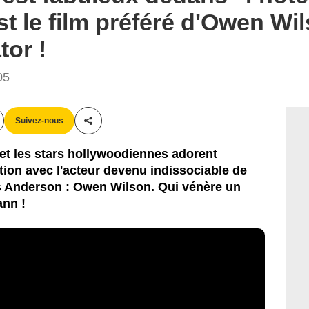
t le film préféré d'Owen Wil
tor !
05
Suivez-nous
Partager cet article
 et les stars hollywoodiennes adorent
ion avec l'acteur devenu indissociable de
s Anderson : Owen Wilson. Qui vénère un
ann !