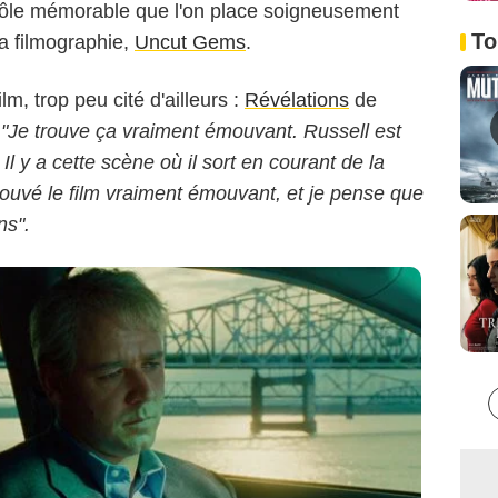
 rôle mémorable que l'on place soigneusement
To
sa filmographie,
Uncut Gems
.
lm, trop peu cité d'ailleurs :
Révélations
de
.
"Je trouve ça vraiment émouvant. Russell est
l y a cette scène où il sort en courant de la
rouvé le film vraiment émouvant, et je pense que
ns".