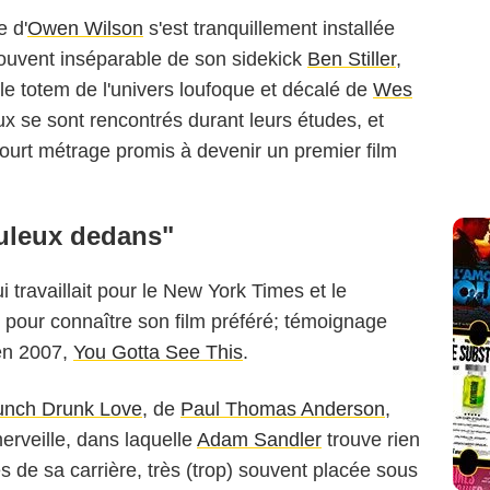
e d'
Owen Wilson
s'est tranquillement installée
ouvent inséparable de son sidekick
Ben Stiller
,
le totem de l'univers loufoque et décalé de
Wes
ux se sont rencontrés durant leurs études, et
court métrage promis à devenir un premier film
buleux dedans"
 travaillait pour le New York Times et le
 pour connaître son film préféré; témoignage
 en 2007,
You Gotta See This
.
unch Drunk Love
, de
Paul Thomas Anderson
,
merveille, dans laquelle
Adam Sandler
trouve rien
s de sa carrière, très (trop) souvent placée sous
Touchstone Pictures