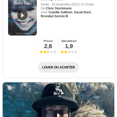
Sortie :
19 novembre 2025
|
1h 31min
De
Chris Stuckmann
Avec
Camille Sullivan
,
Sarah Durn
,
Brendan Sexton III
Presse
Spectateurs
2,6
1,9
LOUER OU ACHETER