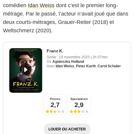
comédien
Idan Weiss
dont c’est le premier long-
métrage. Par le passé, l’acteur n’avait joué que dans
deux courts-métrages, Grauer-Reiter (2018) et
Weltschmerz (2020).
Franz K.
Sortie :
19 novembre 2025
|
2h 07min
De
Agnieszka Holland
Avec
Idan Weiss
,
Peter Kurth
,
Carol Schuler
Presse
Spectateurs
2,7
2,9
LOUER OU ACHETER