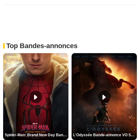
Top Bandes-annonces
Spider-Man: Brand New Day Bande-annonce VO STFR
L'Odyssée Bande-annonce VO STFR