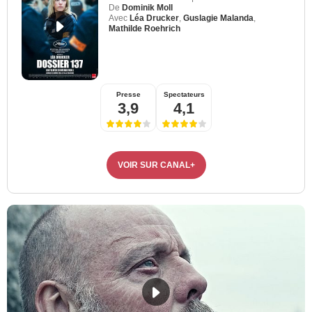
De
Dominik Moll
Avec
Léa Drucker
,
Guslagie Malanda
,
Mathilde Roehrich
Presse
Spectateurs
3,9
4,1
VOIR SUR CANAL+