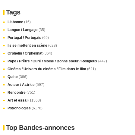
Tags
Lisbonne
(16)
Langue / Langage
(35)
Portugal / Portugais
(69)
Ils se mettent en scène
(628)
Orphelin / Orphelinat
(364)
Pape / Prêtre / Curé / Moine / Bonne soeur / Religieux
(447)
Cinéma / Univers du cinéma / Film dans le film
(621)
Quête
(386)
Acteur / Actrice
(597)
Rencontre
(751)
Art et essai
(11368)
Psychologies
(6178)
Top Bandes-annonces