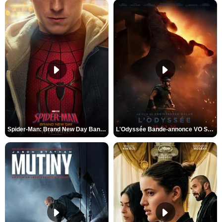
Spider-Man: Brand New Day Bande-annonce VO STFR
L'Odyssée Bande-annonce VO STFR