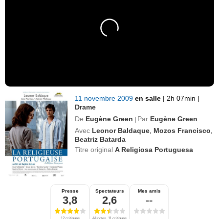
11 novembre 2009
en salle
|
2h 07min
|
Drame
De
Eugène Green
Par
Eugène Green
|
Avec
Leonor Baldaque
,
Mozos Francisco
,
Beatriz Batarda
Titre original
A Religiosa Portuguesa
Presse
Spectateurs
Mes amis
3,8
2,6
--
12 critiques
44 notes, 11 critiques