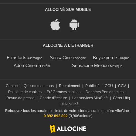
ALLOCINÉ SUR MOBILE
ALLOCINÉ À L'ÉTRANGER
Filmstarts
SensaCine
Beyazperde
Allemagne
Espagne
Turquie
AdoroCinema
Sensacine México
Brésil
Mexique
Contact
|
Qui sommes-nous
|
Recrutement
|
Publicité
|
CGU
|
CGV
|
Politique de cookies
|
Préférences cookies
|
Données Personnelles
|
Revue de presse
|
Charte d'écriture
|
Les services AlloCiné
|
Gérer Utiq
|
©AlloCiné
Retrouvez tous les horaires et infos de votre cinéma sur le numéro AlloCiné :
0 892 892 892
(0,90€/minute)