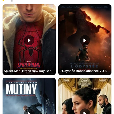
Spider-Man: Brand New Day Bande-annonce VO STFR
L'Odyssée Bande-annonce VO STFR