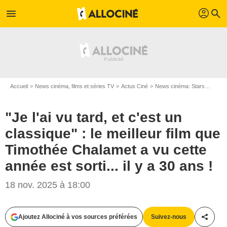
profil
menu
search
Accueil
News cinéma, films et séries TV
Actus Ciné
News cinéma: Stars
"Je l'
"Je l'ai vu tard, et c'est un
classique" : le meilleur film que
Timothée Chalamet a vu cette
année est sorti... il y a 30 ans !
18 nov. 2025 à 18:00
Ajoutez Allociné à vos sources préférées
Suivez-nous
Partag