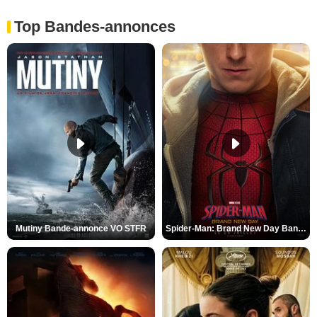
Top Bandes-annonces
Mutiny Bande-annonce VO STFR
Spider-Man: Brand New Day Bande-annonce VO STFR