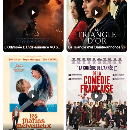
L'Odyssée Bande-annonce VO STFR
Le Triangle d'or Bande-annonce VF