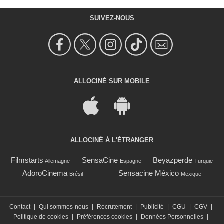
SUIVEZ-NOUS
ALLOCINÉ SUR MOBILE
ALLOCINÉ À L'ÉTRANGER
Filmstarts
SensaCine
Beyazperde
Allemagne
Espagne
Turquie
AdoroCinema
Sensacine México
Brésil
Mexique
Contact
|
Qui sommes-nous
|
Recrutement
|
Publicité
|
CGU
|
CGV
|
Politique de cookies
|
Préférences cookies
|
Données Personnelles
|