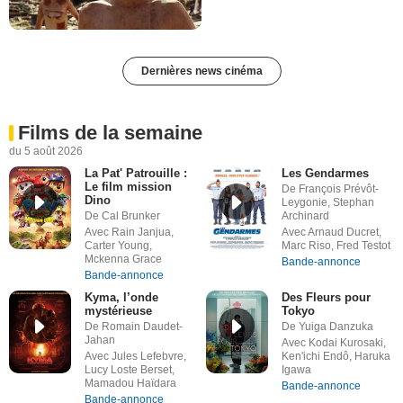
Dernières news cinéma
Films de la semaine
du 5 août 2026
La Pat' Patrouille :
Les Gendarmes
Le film mission
De François Prévôt-
Dino
Leygonie, Stephan
De Cal Brunker
Archinard
Avec Rain Janjua,
Avec Arnaud Ducret,
Carter Young,
Marc Riso, Fred Testot
Mckenna Grace
Bande-annonce
Bande-annonce
Kyma, l’onde
Des Fleurs pour
mystérieuse
Tokyo
De Romain Daudet-
De Yuiga Danzuka
Jahan
Avec Kodai Kurosaki,
Avec Jules Lefebvre,
Ken'ichi Endô, Haruka
Lucy Loste Berset,
Igawa
Mamadou Haïdara
Bande-annonce
Bande-annonce