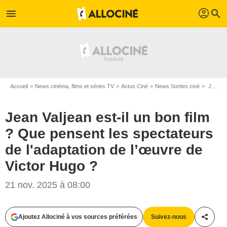
profil
menu
search
Accueil
News cinéma, films et séries TV
Actus Ciné
News Sorties ciné
Jean Valjean est-il un bon film ? Que pensent les spectateurs de l'adaptation de l’œuvre de Victor Hugo ?
Jean Valjean est-il un bon film
? Que pensent les spectateurs
de l'adaptation de l’œuvre de
Victor Hugo ?
21 nov. 2025 à 08:00
Ajoutez Allociné à vos sources préférées
Suivez-nous
Partag