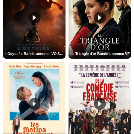
L'Odyssée Bande-annonce VO STFR
Le Triangle d'or Bande-annonce VF