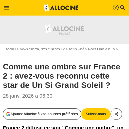
profil
menu
search
Accueil
News cinéma, films et séries TV
Actus Ciné
News Films à la TV
Comme une ombre sur France 2 : avez-vous reconnu cette star de Un Si Grand Soleil ?
Comme une ombre sur France
2 : avez-vous reconnu cette
star de Un Si Grand Soleil ?
28 janv. 2026 à 06:30
Ajoutez Allociné à vos sources préférées
Suivez-nous
Partag
France 2 diffuse ce soir "Comme une ombre", un