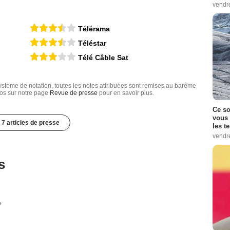
vendr
Télérama
Téléstar
Télé Câble Sat
tème de notation, toutes les notes attribuées sont remises au barême
nfos sur notre page
Revue de presse
pour en savoir plus.
Ce so
vous 
7 articles de presse
les t
vendr
s
é