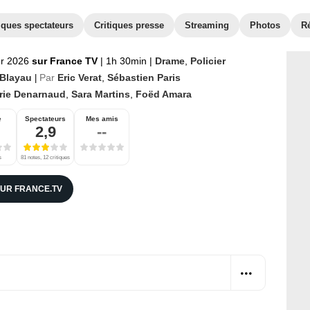
iques spectateurs
Critiques presse
Streaming
Photos
R
er 2026
sur France TV
|
1h 30min
|
Drame
,
Policier
 Blayau
Par
Eric Verat
,
Sébastien Paris
|
rie Denarnaud
,
Sara Martins
,
Foëd Amara
e
Spectateurs
Mes amis
2,9
--
s
81 notes, 12 critiques
SUR FRANCE.TV