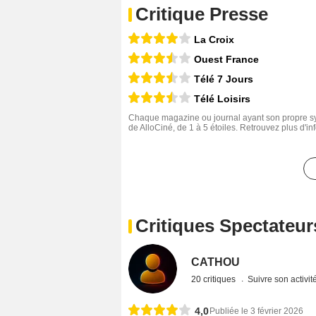
Critique Presse
La Croix
Ouest France
Télé 7 Jours
Télé Loisirs
Chaque magazine ou journal ayant son propre sys
de AlloCiné, de 1 à 5 étoiles. Retrouvez plus d'i
Critiques Spectateur
CATHOU
20 critiques
Suivre son activit
4,0
Publiée le 3 février 2026