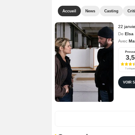
Accueil
News
Casting
Crit
22 janvi
De
Elsa
Avec
Ma
Press
3,5
7 critique
VOIR 