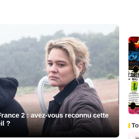
ance 2 : avez-vous reconnu cette
il ?
To