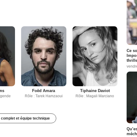
Ce so
Impos
thrill
vendr
ins
Foëd Amara
Tiphaine Daviot
Legende
Rôle : Tarek Hamzaoui
Rôle : Magali Marciano
 complet et équipe technique
Qu’es
méch