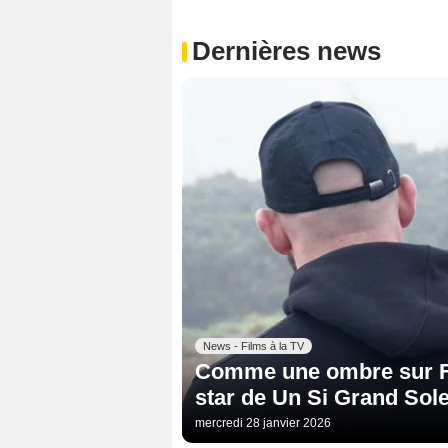
Dernières news
News - Films à la TV
Comme une ombre sur Fr
star de Un Si Grand Sole
mercredi 28 janvier 2026