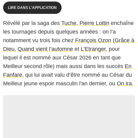
LIRE DANS L'APPLICATION
Révélé par la saga des
Tuche
,
Pierre Lottin
enchaîne
les tournages depuis quelques années : on l’a
notamment vu trois fois chez
François Ozon
(
Grâce à
Dieu
,
Quand vient l’automne
et
L’Etranger
, pour
lequel il est nommé aux César 2026 en tant que
Meilleur second rôle) mais aussi dans les succès
En
Fanfare
, qui lui avait valu d’être nommé au César du
Meilleur jeune espoir masculin l'an dernier, ou
On ira
.