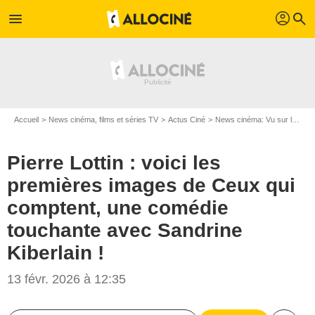
profil
menu
search
Accueil
News cinéma, films et séries TV
Actus Ciné
News cinéma: Vu sur le web
Pierre Lottin : voici les
premières images de Ceux qui
comptent, une comédie
touchante avec Sandrine
Kiberlain !
13 févr. 2026 à 12:35