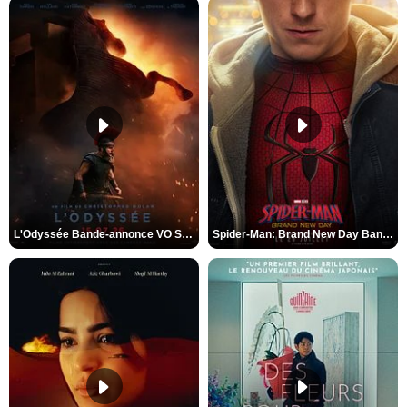
L'Odyssée Bande-annonce VO STFR
Spider-Man: Brand New Day Bande-annonce VO STFR