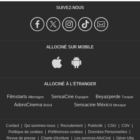
SUIVEZ-NOUS
ALLOCINÉ SUR MOBILE
ALLOCINÉ À L'ÉTRANGER
Filmstarts
SensaCine
Beyazperde
Allemagne
Espagne
Turquie
AdoroCinema
Sensacine México
Brésil
Mexique
Contact
|
Qui sommes-nous
|
Recrutement
|
Publicité
|
CGU
|
CGV
|
Politique de cookies
|
Préférences cookies
|
Données Personnelles
|
Revue de presse
|
Charte d'écriture
|
Les services AlloCiné
|
Gérer Utiq