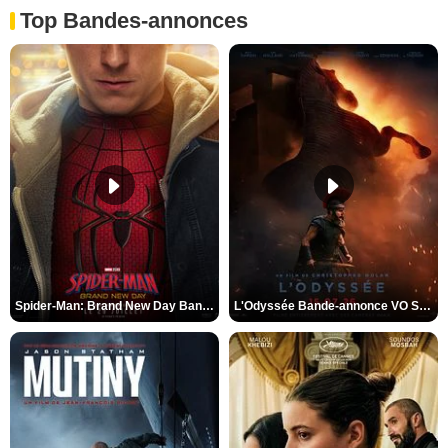
Top Bandes-annonces
Spider-Man: Brand New Day Bande-annonce VO STFR
L'Odyssée Bande-annonce VO STFR