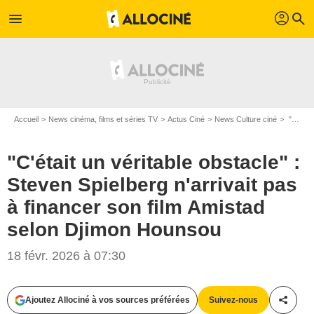
profil
menu
search
Accueil
News cinéma, films et séries TV
Actus Ciné
News Culture ciné
"C'était un véritable obstacle" : Steven Spielberg n'arrivait pas à financer son film Amistad selon Djimon Hounsou
"C'était un véritable obstacle" :
Steven Spielberg n'arrivait pas
à financer son film Amistad
selon Djimon Hounsou
18 févr. 2026 à 07:30
Ajoutez Allociné à vos sources préférées
Suivez-nous
Partag