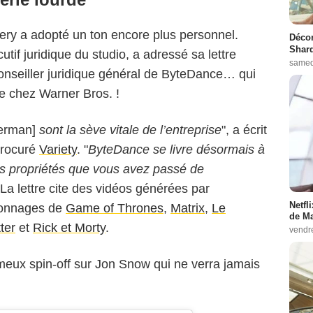
ery a adopté un ton encore plus personnel.
Décon
Shard
tif juridique du studio, a adressé sa lettre
samed
onseiller juridique général de ByteDance… qui
ue chez Warner Bros. !
erman]
sont la sève vitale de l’entreprise
", a écrit
procuré
Variety
. "
ByteDance se livre désormais à
es propriétés que vous avez passé de
 La lettre cite des vidéos générées par
Netfl
sonnages de
Game of Thrones
,
Matrix
,
Le
de Ma
ter
et
Rick et Morty
.
vendr
ameux spin-off sur Jon Snow qui ne verra jamais