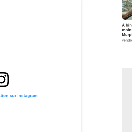
À bin
moins
Murph
vendr
ation sur Instagram