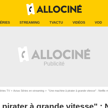
ÉRIES
STREAMING
TVACTU
VIDÉOS
VOD
éries TV
Actus Séries en streaming
"Une machine à pirater à grande vitesse" : Netflix menace d’attaquer en 
pirater à grande vitesse" : 