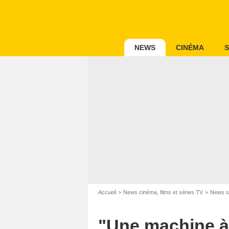
NEWS
CINÉMA
S
Accueil
News cinéma, films et séries TV
News s
"Une machine à 