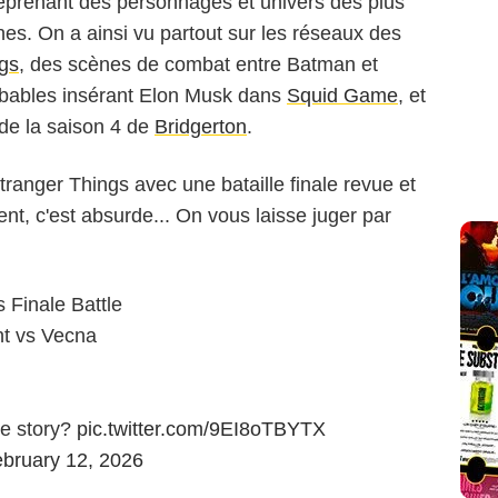
 reprenant des personnages et univers des plus
es. On a ainsi vu partout sur les réseaux des
gs
, des scènes de combat entre Batman et
bables insérant Elon Musk dans
Squid Game
, et
de la saison 4 de
Bridgerton
.
ranger Things avec une bataille finale revue et
nt, c'est absurde... On vous laisse juger par
s Finale Battle
ht vs Vecna
he story?
pic.twitter.com/9EI8oTBYTX
bruary 12, 2026