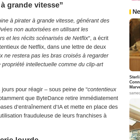
 à grande vitesse”
Ne
e à pirater à grande vitesse, générant des
ées non autorisées en utilisant les
s et les récits scénarisés de Netflix
", a écrit
entieux de Netflix, dans une lettre de deux
ix ne restera pas les bras croisés à regarder
 propriété intellectuelle comme du clip-art
Sterl
Conno
Marve
 jours pour réagir – sous peine de "
contentieux
samed
 notamment que ByteDance retire immédiatement
bases d’entraînement d’IA et mette en place des
ilisation frauduleuse de leurs franchises à
lerie lourde