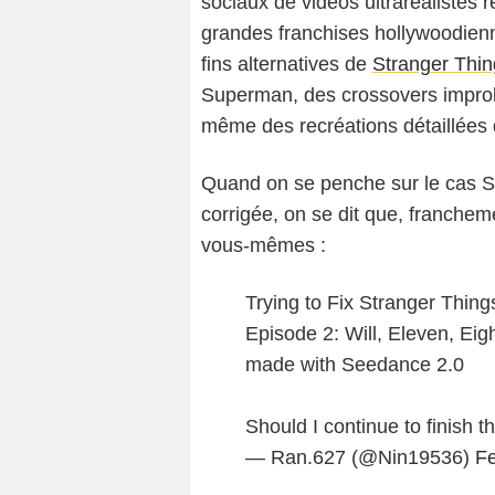
sociaux de vidéos ultraréalistes
grandes franchises hollywoodienn
fins alternatives de
Stranger Thin
Superman, des crossovers impro
même des recréations détaillées 
Quand on se penche sur le cas St
corrigée, on se dit que, francheme
vous-mêmes :
Trying to Fix Stranger Thing
Episode 2: Will, Eleven, Eig
made with Seedance 2.0
Should I continue to finish t
— Ran.627 (@Nin19536)
Fe