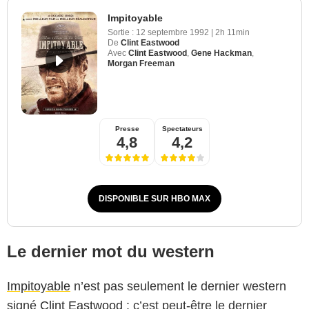
Impitoyable
Sortie :
12 septembre 1992
|
2h 11min
De
Clint Eastwood
Avec
Clint Eastwood
,
Gene Hackman
,
Morgan Freeman
Presse
Spectateurs
4,8
4,2
DISPONIBLE SUR HBO MAX
Le dernier mot du western
Impitoyable
n’est pas seulement le dernier western
signé
Clint Eastwood
: c’est peut-être le dernier