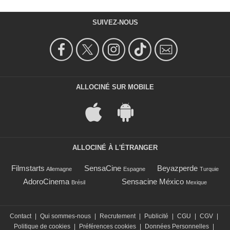
SUIVEZ-NOUS
ALLOCINÉ SUR MOBILE
ALLOCINÉ À L'ÉTRANGER
Filmstarts
SensaCine
Beyazperde
Allemagne
Espagne
Turquie
AdoroCinema
Sensacine México
Brésil
Mexique
Contact
|
Qui sommes-nous
|
Recrutement
|
Publicité
|
CGU
|
CGV
|
Politique de cookies
|
Préférences cookies
|
Données Personnelles
|