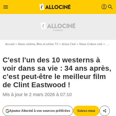
profil
menu
search
Accueil
News cinéma, films et séries TV
Actus Ciné
News Culture ciné
C'est l'un des 10 westerns à voir dans sa vie : 34 ans après, c'est peut-être le meilleur film de Clint Eastwood !
C'est l'un des 10 westerns à
voir dans sa vie : 34 ans après,
c'est peut-être le meilleur film
de Clint Eastwood !
Mis à jour le 2 mars 2026 à 07:10
Ajoutez Allociné à vos sources préférées
Suivez-nous
Partag