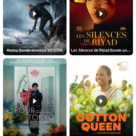
Mutiny Bande-annonce VO STFR
Les Silences de Riyad Bande-annonce VO STFR