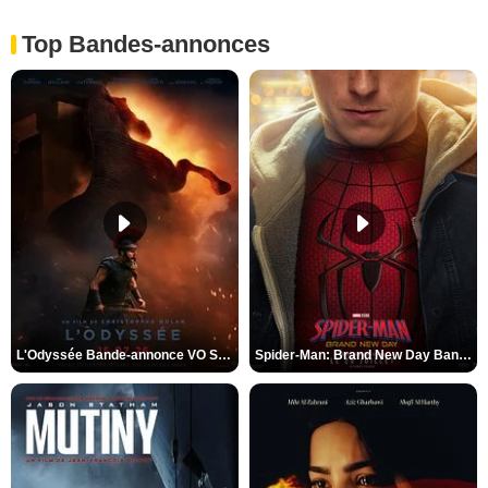
Top Bandes-annonces
L'Odyssée Bande-annonce VO STFR
Spider-Man: Brand New Day Bande-annonce VO STFR