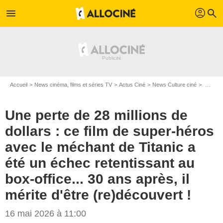
profil
menu
search
Accueil
News cinéma, films et séries TV
Actus Ciné
News Culture ciné
Une perte de 28 millions de dollars : ce film de super-héros avec le méchant de Titanic a été un échec retentissant au box-office... 30 ans après, il mérite d'être (re)découvert !
Une perte de 28 millions de
dollars : ce film de super-héros
avec le méchant de Titanic a
été un échec retentissant au
box-office... 30 ans après, il
mérite d'être (re)découvert !
16 mai 2026 à 11:00