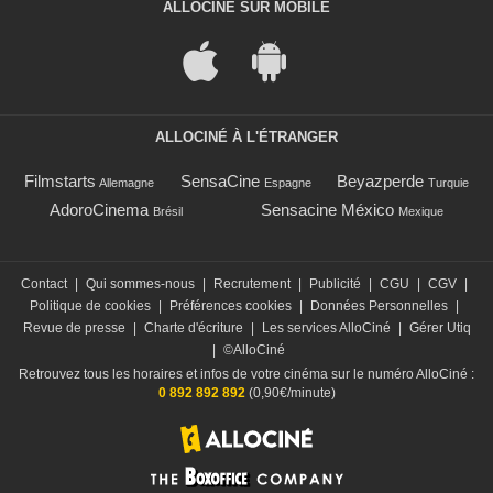
ALLOCINÉ SUR MOBILE
ALLOCINÉ À L'ÉTRANGER
Filmstarts
SensaCine
Beyazperde
Allemagne
Espagne
Turquie
AdoroCinema
Sensacine México
Brésil
Mexique
Contact
|
Qui sommes-nous
|
Recrutement
|
Publicité
|
CGU
|
CGV
|
Politique de cookies
|
Préférences cookies
|
Données Personnelles
|
Revue de presse
|
Charte d'écriture
|
Les services AlloCiné
|
Gérer Utiq
|
©AlloCiné
Retrouvez tous les horaires et infos de votre cinéma sur le numéro AlloCiné :
0 892 892 892
(0,90€/minute)