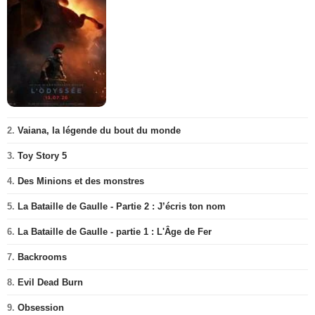
2.
Vaiana, la légende du bout du monde
3.
Toy Story 5
4.
Des Minions et des monstres
5.
La Bataille de Gaulle - Partie 2 : J’écris ton nom
6.
La Bataille de Gaulle - partie 1 : L'Âge de Fer
7.
Backrooms
8.
Evil Dead Burn
9.
Obsession