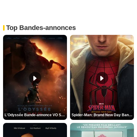
Top Bandes-annonces
L'Odyssée Bande-annonce VO STFR
Spider-Man: Brand New Day Bande-annonce VO STFR