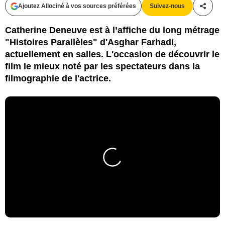
Ajoutez Allociné à vos sources préférées
Suivez-nous
Partag
Catherine Deneuve est à l’affiche du long métrage
"Histoires Parallèles" d'Asghar Farhadi,
actuellement en salles. L'occasion de découvrir le
film le mieux noté par les spectateurs dans la
filmographie de l'actrice.