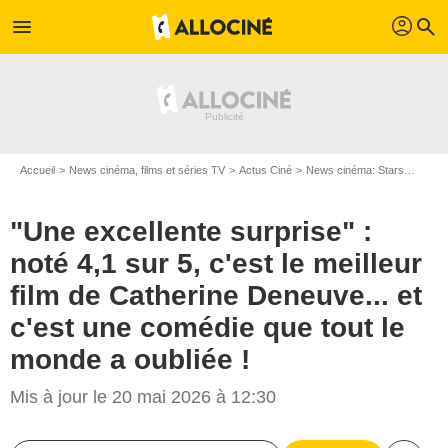
profil
menu
search
Accueil
News cinéma, films et séries TV
Actus Ciné
News cinéma: Stars
"Une e
"Une excellente surprise" :
noté 4,1 sur 5, c'est le meilleur
film de Catherine Deneuve... et
c'est une comédie que tout le
monde a oubliée !
Mis à jour le 20 mai 2026 à 12:30