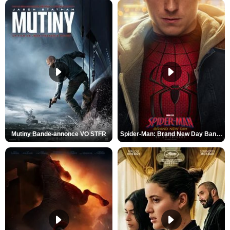
Mutiny Bande-annonce VO STFR
Spider-Man: Brand New Day Bande-annonce VO STFR