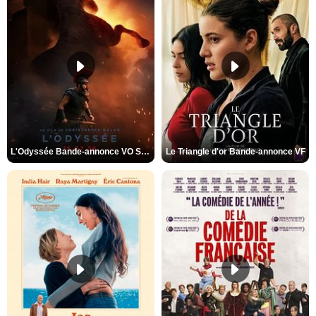
L'Odyssée Bande-annonce VO STFR
Le Triangle d'or Bande-annonce VF