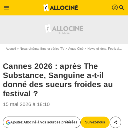
profil
menu
search
Accueil
News cinéma, films et séries TV
Actus Ciné
News cinéma: Festivals
Ca
Cannes 2026 : après The
Substance, Sanguine a-t-il
donné des sueurs froides au
festival ?
15 mai 2026 à 18:10
Ajoutez Allociné à vos sources préférées
Suivez-nous
Partag