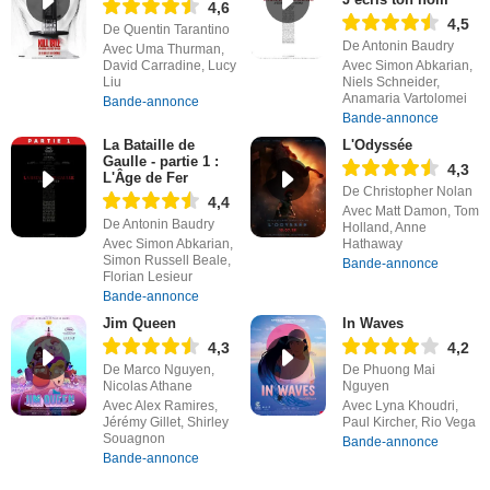
4,6
4,5
De Quentin Tarantino
De Antonin Baudry
Avec Uma Thurman,
David Carradine, Lucy
Avec Simon Abkarian,
Liu
Niels Schneider,
Anamaria Vartolomei
Bande-annonce
Bande-annonce
La Bataille de
L'Odyssée
Gaulle - partie 1 :
4,3
L'Âge de Fer
De Christopher Nolan
4,4
Avec Matt Damon, Tom
De Antonin Baudry
Holland, Anne
Avec Simon Abkarian,
Hathaway
Simon Russell Beale,
Bande-annonce
Florian Lesieur
Bande-annonce
Jim Queen
In Waves
4,3
4,2
De Marco Nguyen,
De Phuong Mai
Nicolas Athane
Nguyen
Avec Alex Ramires,
Avec Lyna Khoudri,
Jérémy Gillet, Shirley
Paul Kircher, Rio Vega
Souagnon
Bande-annonce
Bande-annonce