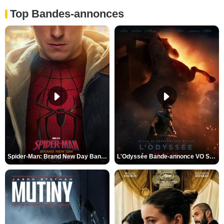
Top Bandes-annonces
Spider-Man: Brand New Day Bande-annonce VO STFR
L'Odyssée Bande-annonce VO STFR