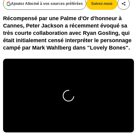
Ajoutez Allociné à vos sources préférées
Suivez-nous
Partag
Récompensé par une Palme d'Or d'honneur à
Cannes, Peter Jackson a récemment évoqué sa
très courte collaboration avec Ryan Gosling, qui
était initialement censé interpréter le personnage
campé par Mark Wahlberg dans "Lovely Bones".