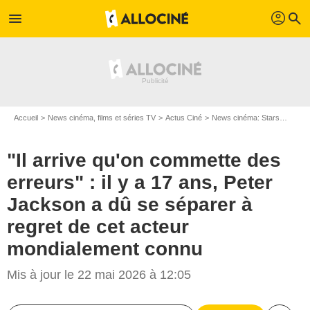
profil
menu
search
Accueil
News cinéma, films et séries TV
Actus Ciné
News cinéma: Stars
"Il ar
"Il arrive qu'on commette des
erreurs" : il y a 17 ans, Peter
Jackson a dû se séparer à
regret de cet acteur
mondialement connu
Mis à jour le 22 mai 2026 à 12:05