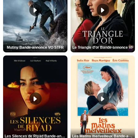
Mutiny Bande-annonce VO STFR
Le Triangle d'or Bande-annonce VF
Les Silences de Riyad Bande-annonce VO STFR
Les Matins merveilleux Bande-annonce VF