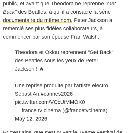
public, et avant que Theodora ne reprenne
"Get
Back"
des Beatles, à qui il a consacré la
série
documentaire du même nom
, Peter Jackson a
remercié ses plus fidèles collaborateurs, à
commencer par son épouse
Fran Walsh
.
Theodora et Oklou reprennent "Get Back"
des Beatles sous les yeux de Peter
Jackson ! 🔥
Une reprise produite par l'artiste electro
SebastiAn.
#cannes2026
pic.twitter.com/VCcUiMMOK0
— france.tv cinéma (@francetvcinema)
May 12, 2026
Et c'est ainsi que s'est ouvert le 79ème Festival de