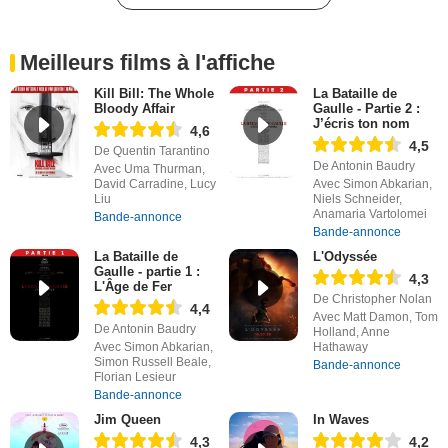
Meilleurs films à l'affiche
Kill Bill: The Whole
La Bataille de
Bloody Affair
Gaulle - Partie 2 :
J’écris ton nom
4,6
4,5
De Quentin Tarantino
De Antonin Baudry
Avec Uma Thurman,
David Carradine, Lucy
Avec Simon Abkarian,
Liu
Niels Schneider,
Anamaria Vartolomei
Bande-annonce
Bande-annonce
La Bataille de
L'Odyssée
Gaulle - partie 1 :
4,3
L'Âge de Fer
De Christopher Nolan
4,4
Avec Matt Damon, Tom
De Antonin Baudry
Holland, Anne
Avec Simon Abkarian,
Hathaway
Simon Russell Beale,
Bande-annonce
Florian Lesieur
Bande-annonce
Jim Queen
In Waves
4,3
4,2