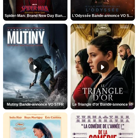
Spider-Man: Brand New Day Bande-annonce VO STFR
L'Odyssée Bande-annonce VO STFR
Mutiny Bande-annonce VO STFR
Le Triangle d'or Bande-annonce VF