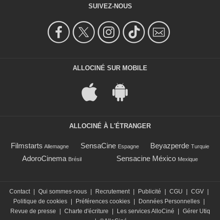
SUIVEZ-NOUS
ALLOCINÉ SUR MOBILE
ALLOCINÉ À L'ÉTRANGER
Filmstarts
SensaCine
Beyazperde
Allemagne
Espagne
Turquie
AdoroCinema
Sensacine México
Brésil
Mexique
Contact
|
Qui sommes-nous
|
Recrutement
|
Publicité
|
CGU
|
CGV
|
Politique de cookies
|
Préférences cookies
|
Données Personnelles
|
Revue de presse
|
Charte d'écriture
|
Les services AlloCiné
|
Gérer Utiq