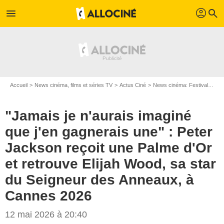
profil
menu
search
Accueil
News cinéma, films et séries TV
Actus Ciné
News cinéma: Festivals
"J
"Jamais je n'aurais imaginé
que j'en gagnerais une" : Peter
Jackson reçoit une Palme d'Or
et retrouve Elijah Wood, sa star
du Seigneur des Anneaux, à
Cannes 2026
12 mai 2026 à 20:40