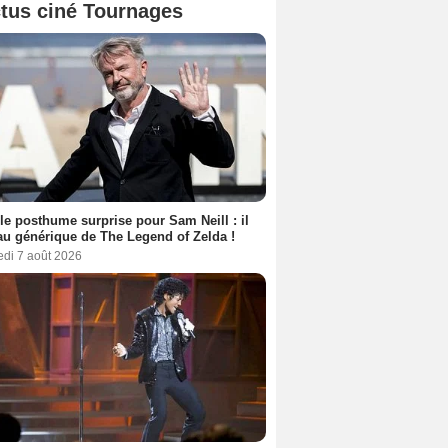
tus ciné Tournages
le posthume surprise pour Sam Neill : il
au générique de The Legend of Zelda !
edi 7 août 2026