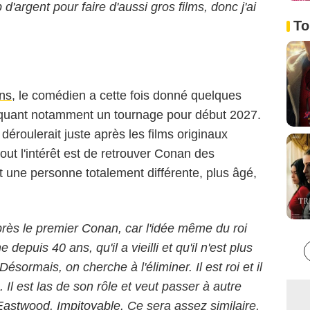
d'argent pour faire d'aussi gros films, donc j'ai
To
ns
, le comédien a cette fois donné quelques
oquant notamment un tournage pour début 2027.
déroulerait juste après les films originaux
tout l'intérêt est de retrouver Conan des
st une personne totalement différente, plus âgé,
après le premier Conan, car l'idée même du roi
 depuis 40 ans, qu'il a vieilli et qu'il n'est plus
sormais, on cherche à l'éliminer. Il est roi et il
Bestimage
 Il est las de son rôle et veut passer à autre
 Eastwood
,
Impitoyable
. Ce sera assez similaire,