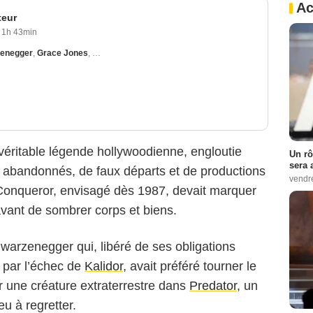
Ac
teur
1h 43min
zenegger
,
Grace Jones
,
Wilt Chamberlain
véritable légende hollywoodienne, engloutie
Un rô
sera 
abandonnés, de faux départs et de productions
vendr
Conqueror, envisagé dès 1987, devait marquer
vant de sombrer corps et biens.
arzenegger qui, libéré de ses obligations
 par l’échec de
Kalidor
, avait préféré tourner le
r une créature extraterrestre dans
Predator
, un
eu à regretter.