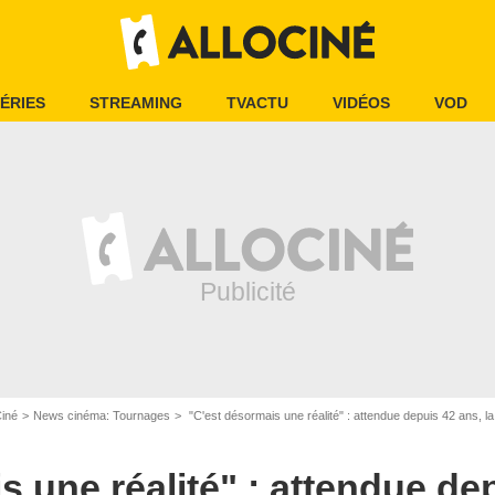
ÉRIES
STREAMING
TVACTU
VIDÉOS
VOD
Ciné
News cinéma: Tournages
"C'est désormais une réalité" : attendue depuis 42 ans, la suite de ce film f
 une réalité" : attendue dep