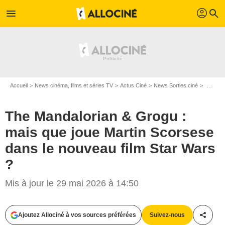
profil
menu
search
Accueil
News cinéma, films et séries TV
Actus Ciné
News Sorties ciné
The Mandalorian & Grogu : mais que joue Martin Scorsese dans le nouveau film Star Wars ?
The Mandalorian & Grogu :
mais que joue Martin Scorsese
dans le nouveau film Star Wars
?
Mis à jour le 29 mai 2026 à 14:50
Ajoutez Allociné à vos sources préférées
Suivez-nous
Partag