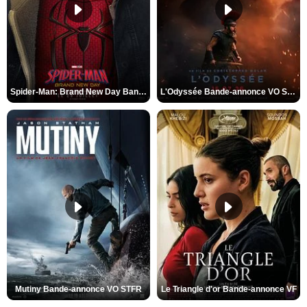
Spider-Man: Brand New Day Bande-annonce VO STFR
L'Odyssée Bande-annonce VO STFR
Mutiny Bande-annonce VO STFR
Le Triangle d'or Bande-annonce VF