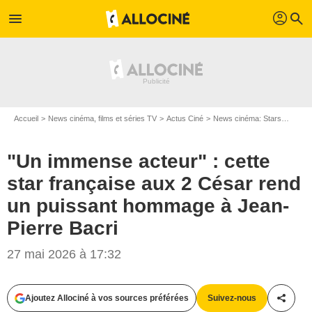
profil
menu
search
Accueil
News cinéma, films et séries TV
Actus Ciné
News cinéma: Stars
"Un i
"Un immense acteur" : cette
star française aux 2 César rend
un puissant hommage à Jean-
Pierre Bacri
27 mai 2026 à 17:32
Ajoutez Allociné à vos sources préférées
Suivez-nous
Partag