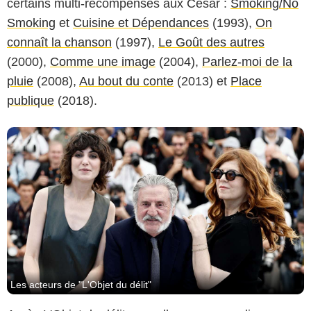
certains multi-récompensés aux César :
Smoking/No
Smoking
et
Cuisine et Dépendances
(1993),
On
connaît la chanson
(1997),
Le Goût des autres
(2000),
Comme une image
(2004),
Parlez-moi de la
pluie
(2008),
Au bout du conte
(2013) et
Place
publique
(2018).
Les acteurs de "L'Objet du délit"