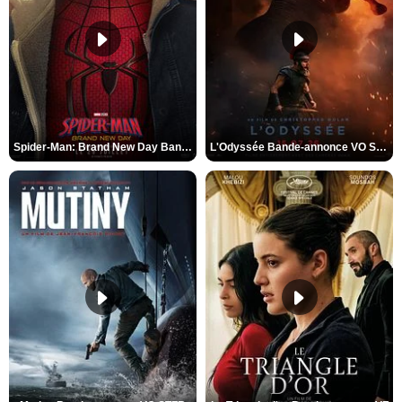
Spider-Man: Brand New Day Bande-annonce VO STFR
L'Odyssée Bande-annonce VO STFR