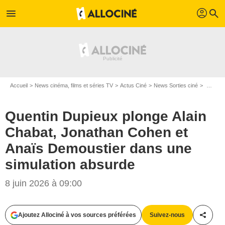
profil
menu
search
Accueil
News cinéma, films et séries TV
Actus Ciné
News Sorties ciné
Quentin Dupieux plonge Alain Chabat, Jonathan Cohen et Anaïs Demoustier dans une simulation absurde
Quentin Dupieux plonge Alain
Chabat, Jonathan Cohen et
Anaïs Demoustier dans une
simulation absurde
8 juin 2026 à 09:00
Ajoutez Allociné à vos sources préférées
Suivez-nous
Partag