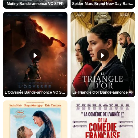
Mutiny Bande-annonce VO STFR
Spider-Man: Brand New Day Bande-annonce VO STFR
L'Odyssée Bande-annonce VO STFR
Le Triangle d'or Bande-annonce VF