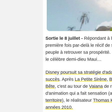
Sortie le 8 juillet -
Répondant à l’
première fois par-delà le récif de
peuple à retrouver sa prospérité.
le célèbre demi-dieu Maui…
Disney poursuit sa stratégie d'ad
succès
. Après
La Petite Sirène
,
B
Copy
Bête
, c'est au tour de
Vaiana
de r
d'animation qui a fait sensation 
territoire
), le réalisateur
Thomas K
années 2010.