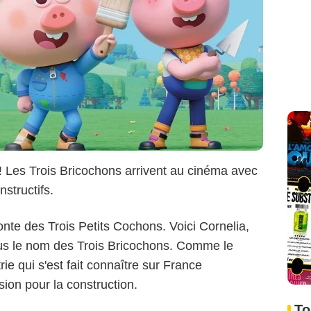
 ! Les Trois Bricochons arrivent au cinéma avec
structifs.
ey Enterprises, Inc. All Rights Reserved.
nte des Trois Petits Cochons. Voici Cornelia,
ous le nom des Trois Bricochons. Comme le
rie qui s'est fait connaître sur France
ion pour la construction.
To