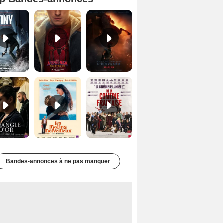
Mutiny Bande-annonce VO STFR
Spider-Man: Brand New Day Bande-annonce VO STFR
L'Odyssée Bande-annonce VO STFR
Le Triangle d'or Bande-annonce VF
Les Matins merveilleux Bande-annonce VF
De la Comédie-Française Teaser VF
Bandes-annonces à ne pas manquer