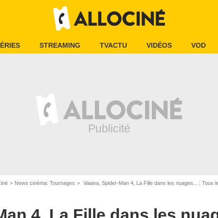
ÉRIES
STREAMING
TVACTU
VIDÉOS
VOD
Ciné
News cinéma: Tournages
Vaiana, Spider-Man 4, La Fille dans les nuages... : Tous les f
an 4, La Fille dans les nuag