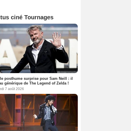
tus ciné Tournages
le posthume surprise pour Sam Neill : il
au générique de The Legend of Zelda !
edi 7 août 2026