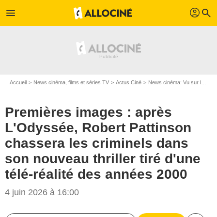
profil
menu
search
Accueil
News cinéma, films et séries TV
Actus Ciné
News cinéma: Vu sur le web
Premières images : après
L'Odyssée, Robert Pattinson
chassera les criminels dans
son nouveau thriller tiré d'une
télé-réalité des années 2000
4 juin 2026 à 16:00