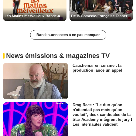
Les Matins merveilleux Bande-annonce VF
De la Comédie-Française Teaser VF
Bandes-annonces à ne pas manquer
News émissions & magazines TV
Cauchemar en cuisine : la
production lance un appel
Drag Race : "Le duo qu’on
n'attendait pas mais qu’on
voulait", deux candidates de la
Star Academy intègrent le jury !
Les internautes valident