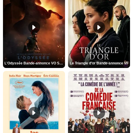
L'Odyssée Bande-annonce VO STFR
Le Triangle d'or Bande-annonce VF