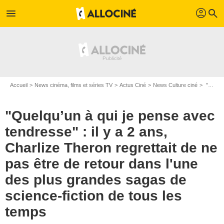
profil
menu
search
Accueil
News cinéma, films et séries TV
Actus Ciné
News Culture ciné
"Quelqu’un à qui je pense avec tendresse" : il y a 2 ans, Charlize Theron regrettait de ne pas être de retour dans l'une des plus grandes sagas de science-fiction de tous les temps
"Quelqu’un à qui je pense avec
tendresse" : il y a 2 ans,
Charlize Theron regrettait de ne
pas être de retour dans l'une
des plus grandes sagas de
science-fiction de tous les
temps