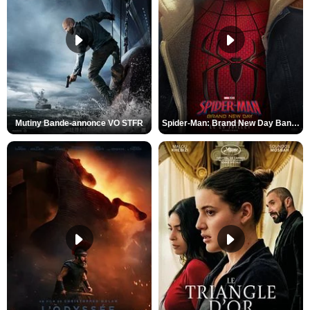
Mutiny Bande-annonce VO STFR
Spider-Man: Brand New Day Bande-annonce VO STFR