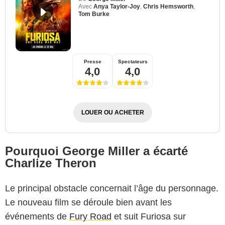
Avec
Anya Taylor-Joy
,
Chris Hemsworth
,
Tom Burke
Presse
Spectateurs
4,0
4,0
LOUER OU ACHETER
Pourquoi George Miller a écarté
Charlize Theron
Le principal obstacle concernait l’âge du personnage.
Le nouveau film se déroule bien avant les
événements de
Fury Road
et suit Furiosa sur