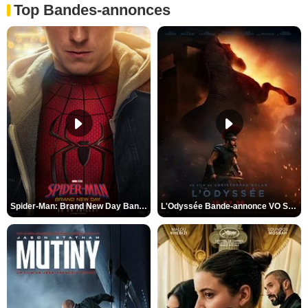
Top Bandes-annonces
Spider-Man: Brand New Day Bande-annonce VO STFR
L'Odyssée Bande-annonce VO STFR