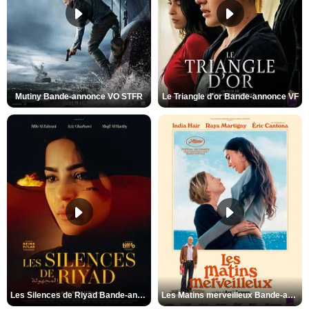
Mutiny Bande-annonce VO STFR
Le Triangle d'or Bande-annonce VF
Les Silences de Riyad Bande-annonce VO STFR
Les Matins merveilleux Bande-annonce VF