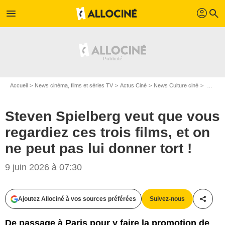
profil
menu
search
Accueil
News cinéma, films et séries TV
Actus Ciné
News Culture ciné
Steven Spielberg veut que vous regardiez ces trois films, et on ne peut pas lui donner tort !
Steven Spielberg veut que vous
regardiez ces trois films, et on
ne peut pas lui donner tort !
9 juin 2026 à 07:30
Ajoutez Allociné à vos sources préférées
Suivez-nous
Partag
De passage à Paris pour y faire la promotion de