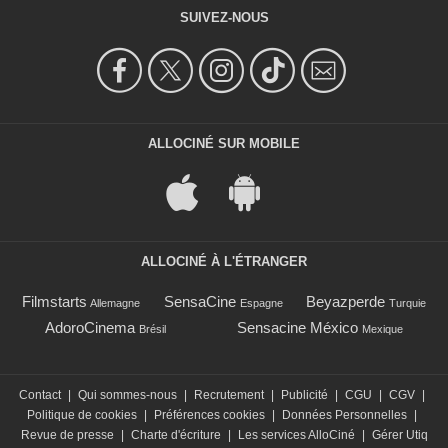
SUIVEZ-NOUS
ALLOCINÉ SUR MOBILE
ALLOCINÉ À L'ÉTRANGER
Filmstarts
SensaCine
Beyazperde
Allemagne
Espagne
Turquie
AdoroCinema
Sensacine México
Brésil
Mexique
Contact
|
Qui sommes-nous
|
Recrutement
|
Publicité
|
CGU
|
CGV
|
Politique de cookies
|
Préférences cookies
|
Données Personnelles
|
Revue de presse
|
Charte d'écriture
|
Les services AlloCiné
|
Gérer Utiq