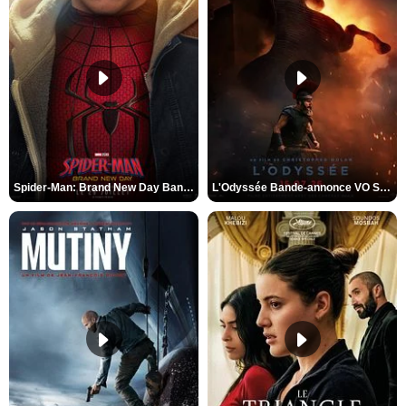
Spider-Man: Brand New Day Bande-annonce VO STFR
L'Odyssée Bande-annonce VO STFR