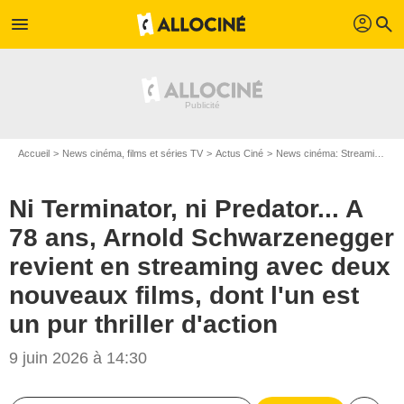
profil
menu
search
Accueil
News cinéma, films et séries TV
Actus Ciné
News cinéma: Streaming
N
Ni Terminator, ni Predator... A
78 ans, Arnold Schwarzenegger
revient en streaming avec deux
nouveaux films, dont l'un est
un pur thriller d'action
9 juin 2026 à 14:30