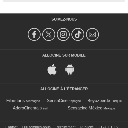
SUIVEZ-NOUS
ALLOCINÉ SUR MOBILE
ALLOCINÉ À L'ÉTRANGER
Filmstarts
SensaCine
Beyazperde
Allemagne
Espagne
Turquie
AdoroCinema
Sensacine México
Brésil
Mexique
Contact
|
Qui sommes-nous
|
Recrutement
|
Publicité
|
CGU
|
CGV
|