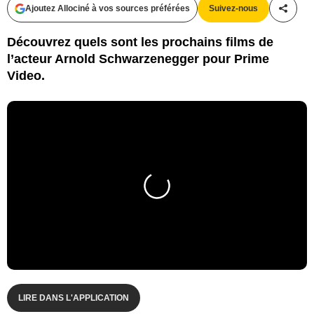
Ajoutez Allociné à vos sources préférées
Suivez-nous
Partag
Découvrez quels sont les prochains films de
l’acteur Arnold Schwarzenegger pour Prime
Video.
LIRE DANS L'APPLICATION