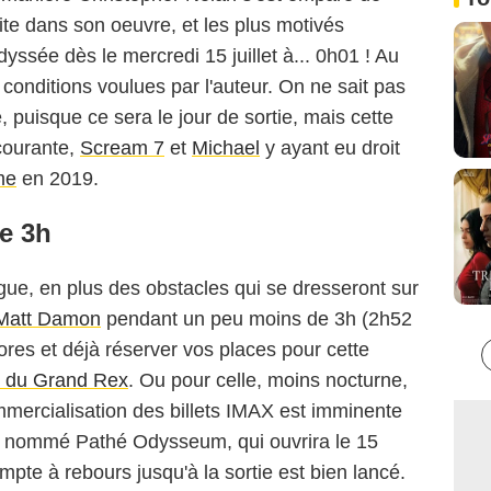
crite dans son oeuvre, et les plus motivés
ssée dès le mercredi 15 juillet à... 0h01 ! Au
onditions voulues par l'auteur. On ne sait pas
, puisque ce sera le jour de sortie, mais cette
 courante,
Scream 7
et
Michael
y ayant eu droit
me
en 2019.
e 3h
igue, en plus des obstacles qui se dresseront sur
Matt Damon
pendant un peu moins de 3h (2h52
res et déjà réserver vos places pour cette
te du Grand Rex
. Ou pour celle, moins nocturne,
mmercialisation des billets IMAX est imminente
n nommé Pathé Odysseum, qui ouvrira le 15
compte à rebours jusqu'à la sortie est bien lancé.