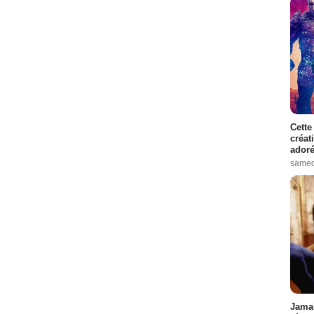
Cette
créat
adoré
samed
Jamai