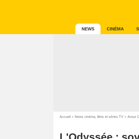
NEWS
CINÉMA
S
Accueil
News cinéma, films et séries TV
Actus 
L'Odyssée : soye