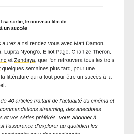
 sa sortie, le nouveau film de
jà un succès
s aurez ainsi rendez-vous avec Matt Damon,
n
,
Lupita Nyong'o
,
Elliot Page
,
Charlize Theron
,
and
et
Zendaya
, que l'on retrouvera tous les trois
y
quelques semaines plus tard, pour une
la littérature qui a tout pour être un succès à la
el.
 de 40 articles traitant de l’actualité du cinéma et
 recommandations streaming, des anecdotes
ms et vos séries préférés.
Vous abonner à
est l’assurance d’explorer au quotidien les