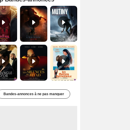
Spider-Man: Brand New Day Bande-annonce VO STFR
L'Odyssée Bande-annonce VO STFR
Mutiny Bande-annonce VO STFR
Le Triangle d'or Bande-annonce VF
Les Silences de Riyad Bande-annonce VO STFR
Les Matins merveilleux Bande-annonce VF
Bandes-annonces à ne pas manquer