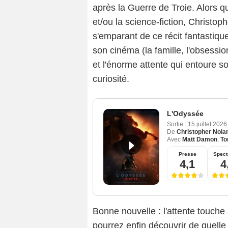
après la Guerre de Troie. Alors qu'
et/ou la science-fiction, Christop
s'emparant de ce récit fantastique
son cinéma (la famille, l'obsessio
et l'énorme attente qui entoure 
curiosité.
L'Odyssée
Sortie :
15 juillet 202
De
Christopher Nola
Avec
Matt Damon
,
To
Presse
Spect
4,1
4
Bonne nouvelle : l'attente touche
pourrez enfin découvrir de quell