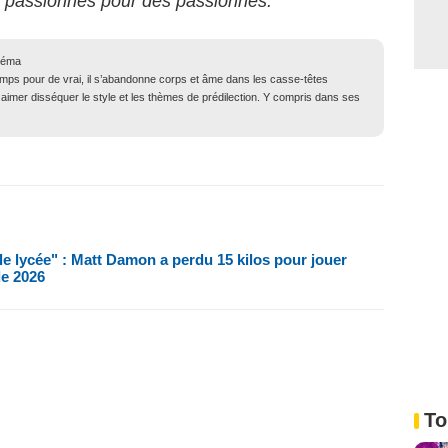
s passionnés pour des passionnés.
néma
emps pour de vrai, il s’abandonne corps et âme dans les casse-têtes
 aimer disséquer le style et les thèmes de prédilection. Y compris dans ses
 le lycée" : Matt Damon a perdu 15 kilos pour jouer
de 2026
To