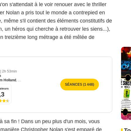
on s'attendait à le voir renouer avec le thriller
her Nolan a pris tout le monde a contrepied en
, même s'il contient des éléments constitutifs de
n, un héros qui cherche à retrouver les siens...),
son treizième long métrage a été mêlée de
6
|
2h 53min
n
m Holland
,
Anne Hathaway
SÉANCES (1 448)
ateurs
,3
 à sa fin ! Dans un peu plus d'un mois, vous
e manière Christopher Nolan s'est emparé de
To