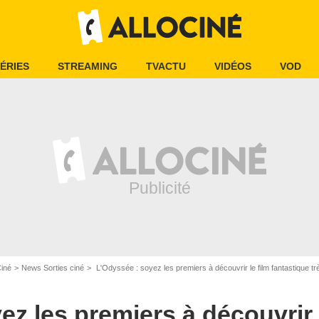
ÉRIES
STREAMING
TVACTU
VIDÉOS
VOD
Ciné
News Sorties ciné
L'Odyssée : soyez les premiers à découvrir le film fantastique t
z les premiers à découvrir l