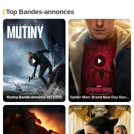
Top Bandes-annonces
Mutiny Bande-annonce VO STFR
Spider-Man: Brand New Day Bande-annonce VO STFR