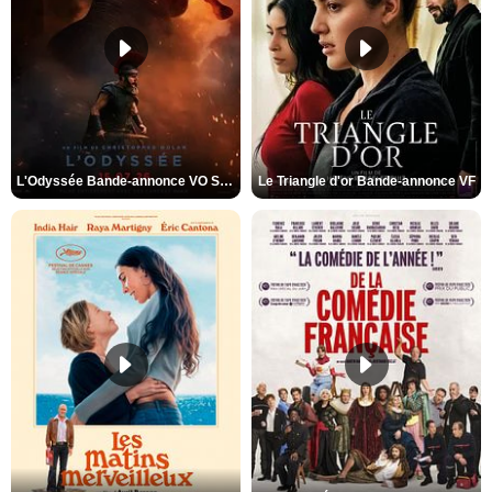
L'Odyssée Bande-annonce VO STFR
Le Triangle d'or Bande-annonce VF