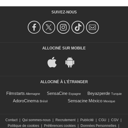
SUIVEZ-NOUS
ALLOCINÉ SUR MOBILE
ALLOCINÉ À L'ÉTRANGER
Filmstarts
SensaCine
Beyazperde
Allemagne
Espagne
Turquie
AdoroCinema
Sensacine México
Brésil
Mexique
Contact
|
Qui sommes-nous
|
Recrutement
|
Publicité
|
CGU
|
CGV
|
Politique de cookies
|
Préférences cookies
|
Données Personnelles
|