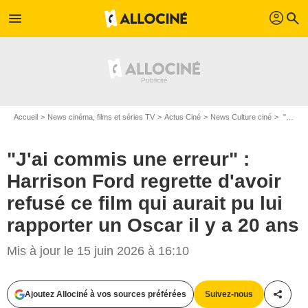
profil
menu
search
Accueil
News cinéma, films et séries TV
Actus Ciné
News Culture ciné
"J'ai commis une erreur" : Harrison Ford regrette d'avoir refusé ce film qui aurait pu lui rapporter un Oscar il y a 20 ans
"J'ai commis une erreur" :
Harrison Ford regrette d'avoir
refusé ce film qui aurait pu lui
rapporter un Oscar il y a 20 ans
Mis à jour le 15 juin 2026 à 16:10
Ajoutez Allociné à vos sources préférées
Suivez-nous
Partag