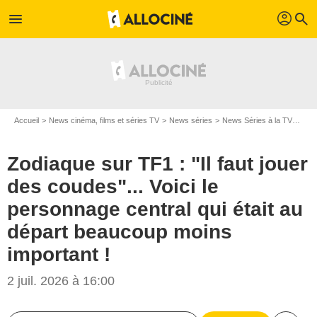
profil
menu
search
Accueil
News cinéma, films et séries TV
News séries
News Séries à la TV
Zodi
Zodiaque sur TF1 : "Il faut jouer
des coudes"... Voici le
personnage central qui était au
départ beaucoup moins
important !
2 juil. 2026 à 16:00