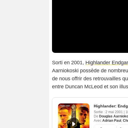
Sorti en 2001,
Highlander Endg
Aarniokoski possède de nombreux 
de nous offrir des retrouvailles q
entre Duncan McLeod et son illu
Highlander: End
Sortie :
2 mai 2001
|
1
De
Douglas Aarnioko
Avec
Adrian Paul
,
Ch