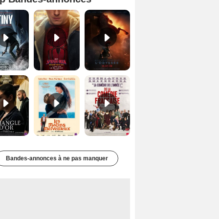
Mutiny Bande-annonce VO STFR
Spider-Man: Brand New Day Bande-annonce VO STFR
L'Odyssée Bande-annonce VO STFR
Le Triangle d'or Bande-annonce VF
Les Matins merveilleux Bande-annonce VF
De la Comédie-Française Teaser VF
Bandes-annonces à ne pas manquer