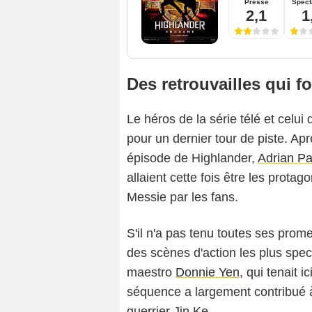
Presse
Spect
2,1
1
Des retrouvailles qui fo
Le héros de la série télé et celui
pour un dernier tour de piste. Ap
épisode de Highlander,
Adrian Pa
allaient cette fois être les prot
Messie par les fans.
S'il n'a pas tenu toutes ses pro
des scènes d'action les plus spe
maestro
Donnie Yen
, qui tenait 
séquence a largement contribué à
guerrier Jin Ke.