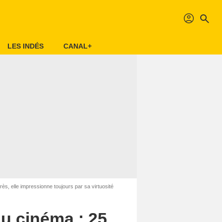
profil
search
LES INDÉS
CANAL+
ès, elle impressionne toujours par sa virtuosité
du cinéma : 25