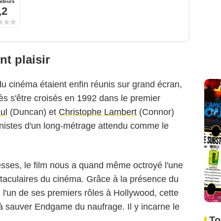
ateurs
,2
nt plaisir
 du cinéma étaient enfin réunis sur grand écran,
rès s'être croisés en 1992 dans le premier
ul
(Duncan) et
Christophe Lambert
(Connor)
agonistes d'un long-métrage attendu comme le
messes, le film nous a quand même octroyé l'une
ctaculaires du cinéma. Grâce à la présence du
ici l'un de ses premiers rôles à Hollywood, cette
 sauver Endgame du naufrage. Il y incarne le
To