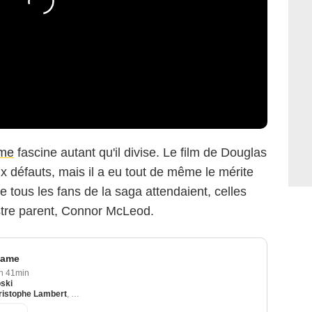
ame
fascine autant qu'il divise. Le film de Douglas
défauts, mais il a eu tout de même le mérite
ue tous les fans de la saga attendaient, celles
stre parent, Connor McLeod.
game
h 41min
ski
ristophe Lambert
,
Bruce Payne