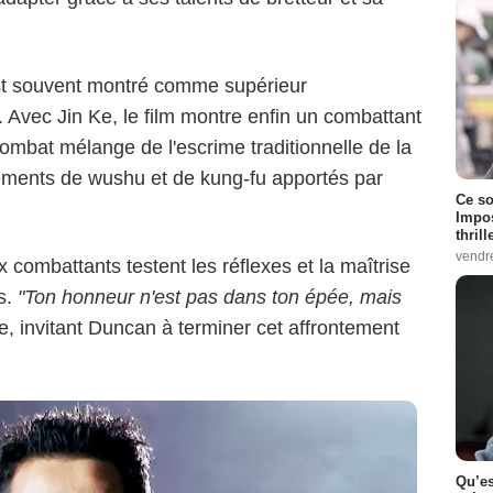
Dimension Films
st souvent montré comme supérieur
 Avec Jin Ke, le film montre enfin un combattant
combat mélange de l'escrime traditionnelle de la
ments de wushu et de kung-fu apportés par
Ce so
Impos
thrill
vendr
combattants testent les réflexes et la maîtrise
ts.
"Ton honneur n'est pas dans ton épée, mais
 Ke, invitant Duncan à terminer cet affrontement
Qu’es