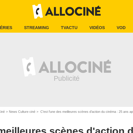
ÉRIES
STREAMING
TVACTU
VIDÉOS
VOD
Ciné
News Culture ciné
C'est l'une des meilleures scènes d'action du cinéma : 25 ans apr
 meilleures scènes d'action 