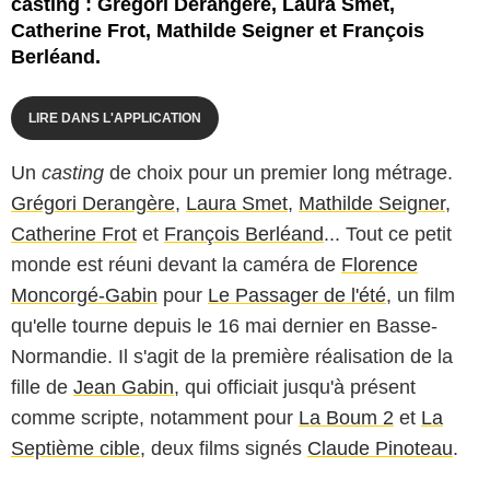
casting : Grégori Derangère, Laura Smet,
Catherine Frot, Mathilde Seigner et François
Berléand.
LIRE DANS L'APPLICATION
Un
casting
de choix pour un premier long métrage.
Grégori Derangère
,
Laura Smet
,
Mathilde Seigner
,
Catherine Frot
et
François Berléand
... Tout ce petit
monde est réuni devant la caméra de
Florence
Moncorgé-Gabin
pour
Le Passager de l'été
, un film
qu'elle tourne depuis le 16 mai dernier en Basse-
Normandie. Il s'agit de la première réalisation de la
fille de
Jean Gabin
, qui officiait jusqu'à présent
comme scripte, notamment pour
La Boum 2
et
La
Septième cible
, deux films signés
Claude Pinoteau
.