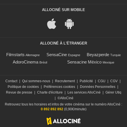
ALLOCINÉ SUR MOBILE
ALLOCINÉ À L'ÉTRANGER
Filmstarts
SensaCine
Beyazperde
Allemagne
Espagne
Turquie
AdoroCinema
Sensacine México
Brésil
Mexique
Contact
|
Qui sommes-nous
|
Recrutement
|
Publicité
|
CGU
|
CGV
|
Politique de cookies
|
Préférences cookies
|
Données Personnelles
|
Revue de presse
|
Charte d'écriture
|
Les services AlloCiné
|
Gérer Utiq
|
©AlloCiné
Retrouvez tous les horaires et infos de votre cinéma sur le numéro AlloCiné :
0 892 892 892
(0,90€/minute)