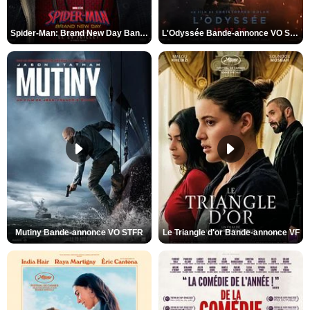
Spider-Man: Brand New Day Bande-annonce VO STFR
L'Odyssée Bande-annonce VO STFR
Mutiny Bande-annonce VO STFR
Le Triangle d'or Bande-annonce VF