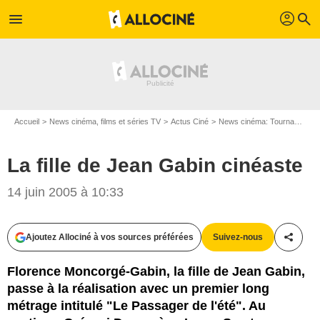
profil
menu
search
Accueil
News cinéma, films et séries TV
Actus Ciné
News cinéma: Tournages
La fille de Jean Gabin cinéaste
14 juin 2005 à 10:33
Ajoutez Allociné à vos sources préférées
Suivez-nous
Partag
Florence Moncorgé-Gabin, la fille de Jean Gabin,
passe à la réalisation avec un premier long
métrage intitulé "Le Passager de l'été". Au