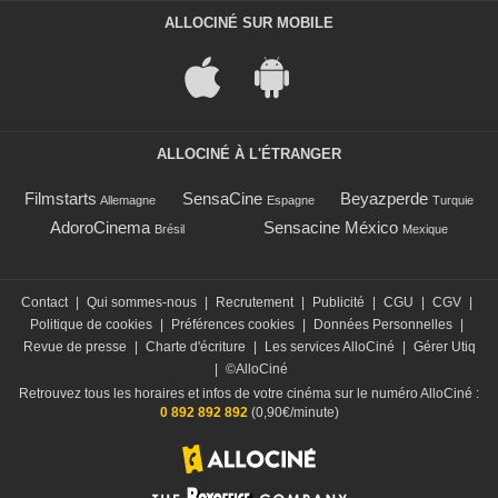
ALLOCINÉ SUR MOBILE
ALLOCINÉ À L'ÉTRANGER
Filmstarts
SensaCine
Beyazperde
Allemagne
Espagne
Turquie
AdoroCinema
Sensacine México
Brésil
Mexique
Contact
|
Qui sommes-nous
|
Recrutement
|
Publicité
|
CGU
|
CGV
|
Politique de cookies
|
Préférences cookies
|
Données Personnelles
|
Revue de presse
|
Charte d'écriture
|
Les services AlloCiné
|
Gérer Utiq
|
©AlloCiné
Retrouvez tous les horaires et infos de votre cinéma sur le numéro AlloCiné :
0 892 892 892
(0,90€/minute)