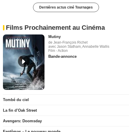
Dernières actus ciné Tournages
Films Prochainement au Cinéma
Mutiny
de Jean-François Richet
avec Jason Statham, Annabelle Wallis
Film - Action
Bande-annonce
Tombé du ciel
La fin d’Oak Street
Avengers: Doomsday
Fantômas – Le nouveau monde