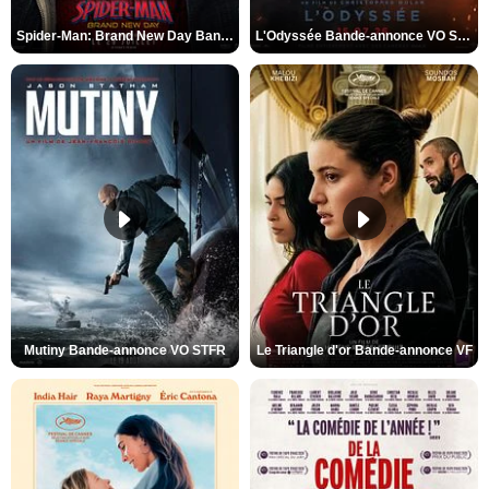
Spider-Man: Brand New Day Bande-annonce VO STFR
L'Odyssée Bande-annonce VO STFR
Mutiny Bande-annonce VO STFR
Le Triangle d'or Bande-annonce VF