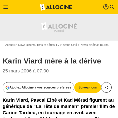
profil
menu
search
Accueil
News cinéma, films et séries TV
Actus Ciné
News cinéma: Tournages
Karin Viard mère à la dérive
25 mars 2006 à 07:00
Ajoutez Allociné à vos sources préférées
Suivez-nous
Partag
Karin Viard, Pascal Elbé et Kad Mérad figurent au
générique de "La Tête de maman" premier film de
Carine Tardieu, en tournage en avril, avec