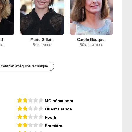
rd
Marie Gillain
Carole Bouquet
ne
Rôle : Anne
Rôle : La mère
 complet et équipe technique
MCinéma.com
Ouest France
Positif
Première