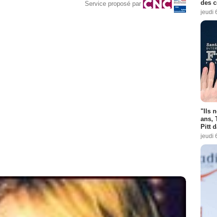
des 
Service proposé par
jeudi 
"Ils 
ans, 
Pitt 
jeudi 