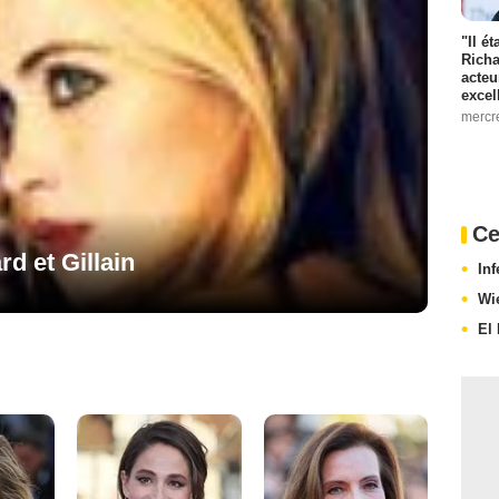
"Il é
Richa
acteu
excel
mercr
Ce
rd et Gillain
In
Wi
El 