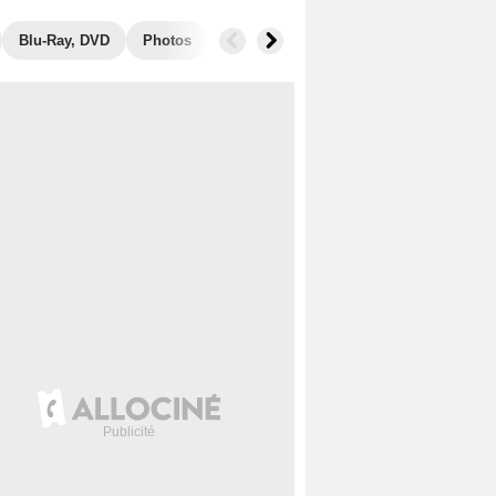
Blu-Ray, DVD
Photos
Secrets de tournage
Box Office