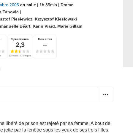
mbre 2005
en salle
|
1h 35min
|
Drame
s Tanovic
|
sztof Piesiewicz
,
Krzysztof Kieslowski
manuelle Béart
,
Karin Viard
,
Marie Gillain
e
Spectateurs
Mes amis
2,3
--
es
175 notes, 40 critiques
 libéré de prison est rejeté par sa femme. A bout de
 jette par la fenêtre sous les yeux de ses trois filles.