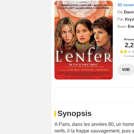
30 nove
De
Dani
Par
Kryz
Avec
Em
Press
2,2
21 critiqu
VOD
Synopsis
A Paris, dans les années 80, un homme
nerfs, il la frappe sauvagement, puis se