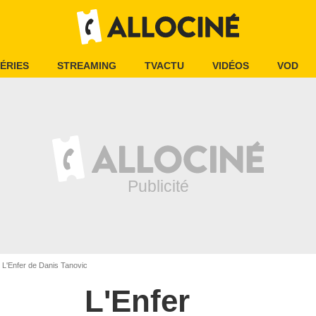
ÉRIES
STREAMING
TVACTU
VIDÉOS
VOD
L'Enfer de Danis Tanovic
L'Enfer