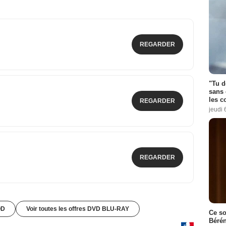
REGARDER
"Tu d
sans 
les c
REGARDER
jeudi 
REGARDER
OD
Voir toutes les offres DVD BLU-RAY
Ce so
Bérén