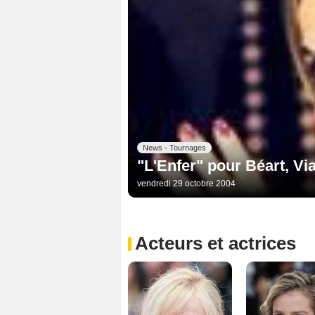
News - Tournages
"L'Enfer" pour Béart, Via
vendredi 29 octobre 2004
Acteurs et actrices