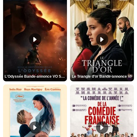
L'Odyssée Bande-annonce VO STFR
Le Triangle d'or Bande-annonce VF