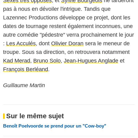
Sexes très opposés
, et
Sylvie Bourgeois
ne tarderont
pas à nous en dévoiler l'intrigue. Tandis que
Lazennec Productions développe ce projet, dont les
dates de tournage restent également inconnues, une
autre comédie "pédestre" verra prochainement le jour
:
Les Acculés
, dont
Olivier Doran
sera le meneur de
troupe. Sous sa direction, on retrouvera notamment
Kad Merad
,
Bruno Solo
,
Jean-Hugues Anglade
et
François Berléand
.
Guillaume Martin
Sur le même sujet
Benoît Poelvoorde se prend pour un "Cow-boy"