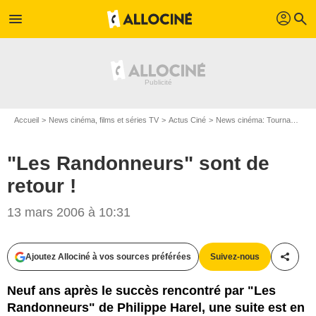
profil
menu
search
Accueil
News cinéma, films et séries TV
Actus Ciné
News cinéma: Tournages
"Les Randonneurs" sont de
retour !
13 mars 2006 à 10:31
Ajoutez Allociné à vos sources préférées
Suivez-nous
Partag
Neuf ans après le succès rencontré par "Les
Randonneurs" de Philippe Harel, une suite est en