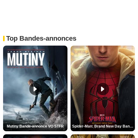
Top Bandes-annonces
Mutiny Bande-annonce VO STFR
Spider-Man: Brand New Day Bande-annonce VO STFR