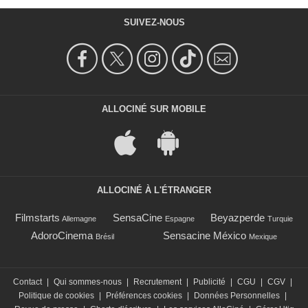
SUIVEZ-NOUS
ALLOCINÉ SUR MOBILE
ALLOCINÉ À L'ÉTRANGER
Filmstarts
SensaCine
Beyazperde
Allemagne
Espagne
Turquie
AdoroCinema
Sensacine México
Brésil
Mexique
Contact
|
Qui sommes-nous
|
Recrutement
|
Publicité
|
CGU
|
CGV
|
Politique de cookies
|
Préférences cookies
|
Données Personnelles
|