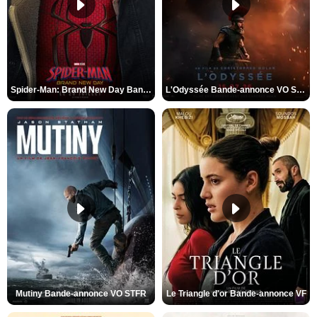
Spider-Man: Brand New Day Bande-annonce VO STFR
L'Odyssée Bande-annonce VO STFR
Mutiny Bande-annonce VO STFR
Le Triangle d'or Bande-annonce VF