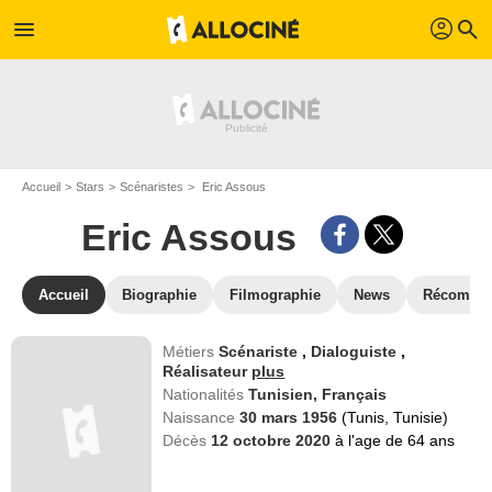
profil
menu
search
Accueil
Stars
Scénaristes
Eric Assous
Eric Assous
Accueil
Biographie
Filmographie
News
Récompe
Métiers
Scénariste
,
Dialoguiste
,
Réalisateur
plus
Nationalités
Tunisien,
Français
Naissance
30 mars 1956
(Tunis, Tunisie)
Décès
12 octobre 2020
à l'age de 64 ans