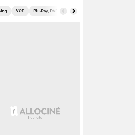
ming
VOD
Blu-Ray, DVD
Photos
Secrets de tournage