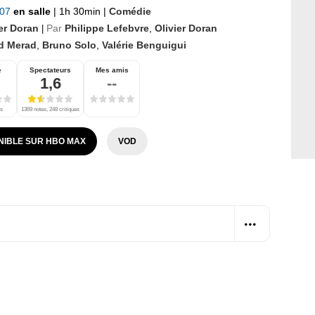
007
en salle
|
1h 30min
|
Comédie
ier Doran
Par
Philippe Lefebvre
,
Olivier Doran
|
d Merad
,
Bruno Solo
,
Valérie Benguigui
e
Spectateurs
Mes amis
1,6
--
es
1369 notes, 248 critiques
NIBLE SUR HBO MAX
VOD