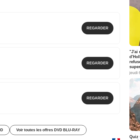
REGARDER
"J'ai
d'Hol
refus
REGARDER
super
jeudi 
REGARDER
OD
Voir toutes les offres DVD BLU-RAY
Quiz 