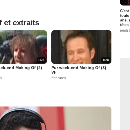
C'est
toute
ans, 
 et extraits
têtes
jeudi 
1:25
1:28
ek-end Making Of (2)
Pur week-end Making Of (3)
VF
s
566 vues