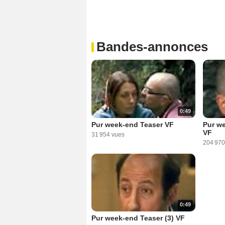
Bandes-annonces
0:49
Pur week-end Teaser VF
Pur w
VF
31 954 vues
204 970
0:49
Pur week-end Teaser (3) VF