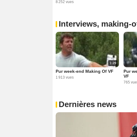
8 252 vues
Interviews, making-of
1:29
Pur week-end Making Of VF
Pur we
VF
1 913 vues
765 vue
Dernières news