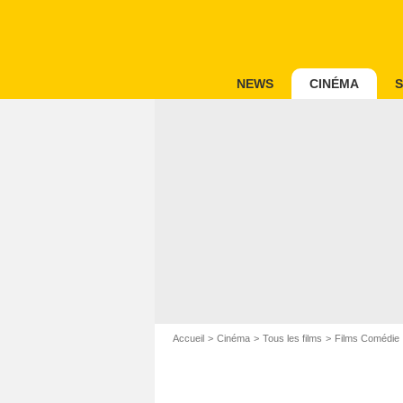
NEWS
CINÉMA
S
Accueil
Cinéma
Tous les films
Films Comédie