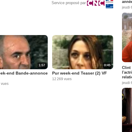
année
Service proposé par
jeudi 
1:57
0:45
Clint
l'act
eek-end Bande-annonce
Pur week-end Teaser (2) VF
relat
12 269 vues
jeudi 
 vues