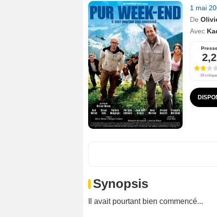
1 mai 2
De
Oliv
Avec
Ka
Press
2,2
19 critiqu
DISPO
Synopsis
Il avait pourtant bien commencé...