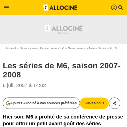
profil
menu
search
Accueil
News cinéma, films et séries TV
News séries
News Séries à la TV
Les
Les séries de M6, saison 2007-
2008
6 juil. 2007 à 14:02
Ajoutez Allociné à vos sources préférées
Suivez-nous
Partag
Hier soir, M6 a profité de sa conférence de presse
pour offrir un petit avant goût des séries