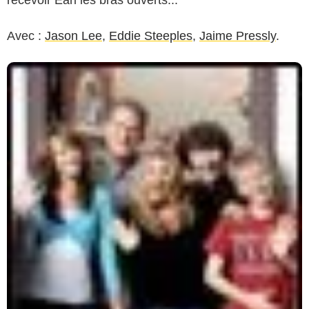
recevoir Earl les bras ouverts...
Avec :
Jason Lee
,
Eddie Steeples
,
Jaime Pressly
.