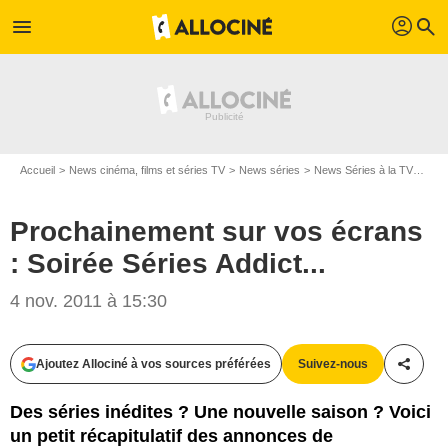
profil
menu
search
Accueil
News cinéma, films et séries TV
News séries
News Séries à la TV
Proc
Prochainement sur vos écrans
: Soirée Séries Addict...
4 nov. 2011 à 15:30
Ajoutez Allociné à vos sources préférées
Suivez-nous
Partag
Des séries inédites ? Une nouvelle saison ? Voici
un petit récapitulatif des annonces de