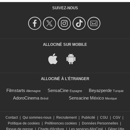
SUIVEZ-NOUS
ALLOCINÉ SUR MOBILE
ALLOCINÉ À L'ÉTRANGER
Filmstarts
SensaCine
Beyazperde
Allemagne
Espagne
Turquie
AdoroCinema
Sensacine México
Brésil
Mexique
Contact
|
Qui sommes-nous
|
Recrutement
|
Publicité
|
CGU
|
CGV
|
Politique de cookies
|
Préférences cookies
|
Données Personnelles
|
Revue de presse
|
Charte d'écriture
|
Les services AlloCiné
|
Gérer Utiq