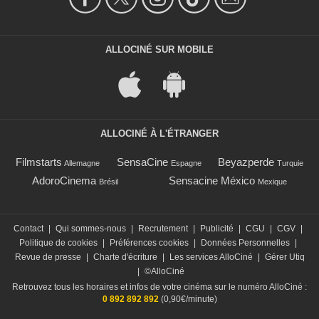
ALLOCINÉ SUR MOBILE
ALLOCINÉ À L'ÉTRANGER
Filmstarts
SensaCine
Beyazperde
Allemagne
Espagne
Turquie
AdoroCinema
Sensacine México
Brésil
Mexique
Contact
|
Qui sommes-nous
|
Recrutement
|
Publicité
|
CGU
|
CGV
|
Politique de cookies
|
Préférences cookies
|
Données Personnelles
|
Revue de presse
|
Charte d'écriture
|
Les services AlloCiné
|
Gérer Utiq
|
©AlloCiné
Retrouvez tous les horaires et infos de votre cinéma sur le numéro AlloCiné :
0 892 892 892
(0,90€/minute)