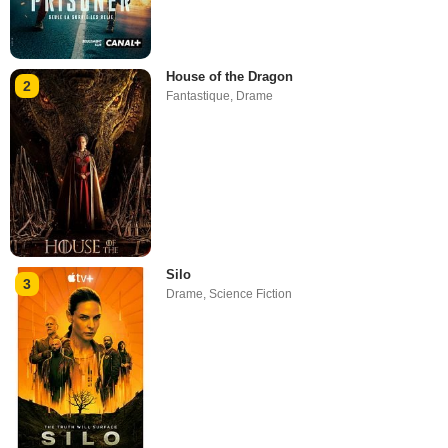
House of the Dragon
2
Fantastique
,
Drame
Silo
3
Drame
,
Science Fiction