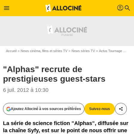
profil
menu
search
Accueil
News cinéma, films et séries TV
News séries TV
Actus Tournage Séries TV
"Alphas" recrute de
prestigieuses guest-stars
6 juil. 2012 à 10:30
Ajoutez Allociné à vos sources préférées
Suivez-nous
Partag
La série de science fiction "Alphas", diffusée sur
la chaîne Syfy, est sur le point de nous offrir une