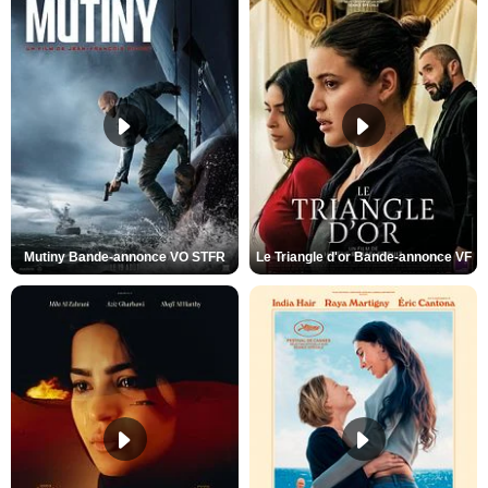
Mutiny Bande-annonce VO STFR
Le Triangle d'or Bande-annonce VF