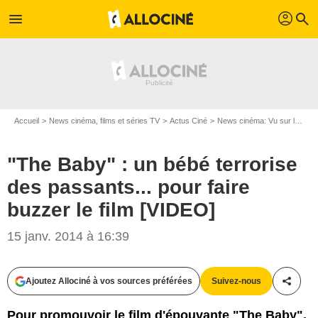
profil
menu
search
Accueil
News cinéma, films et séries TV
Actus Ciné
News cinéma: Vu sur le web
"The Baby" : un bébé terrorise
des passants... pour faire
buzzer le film [VIDEO]
15 janv. 2014 à 16:39
Ajoutez Allociné à vos sources préférées
Suivez-nous
Partag
Pour promouvoir le film d'épouvante "The Baby",