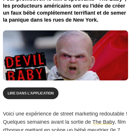
les producteurs américains ont eu l'idée de créer
un faux bébé complétement terrifiant et de semer
la panique dans les rues de New York.
Pour promouvoir le film d'épouvante The Baby, les
producteurs ont eu l'idée de créer un faux bébé
LIRE DANS L'APPLICATION
complétement terrifiant... crise cardiaque garantie !
Voici une expérience de street marketing redoutable !
Quelques semaines avant la sortie de
The Baby
, film
d'horreur mettant en scène un bébé meurtrier (le 7