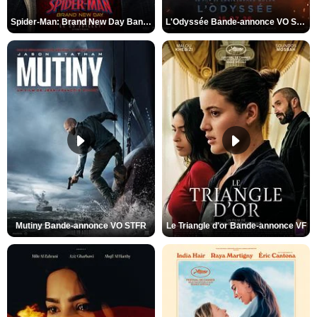
Spider-Man: Brand New Day Bande-annonce VO STFR
L'Odyssée Bande-annonce VO STFR
Mutiny Bande-annonce VO STFR
Le Triangle d'or Bande-annonce VF