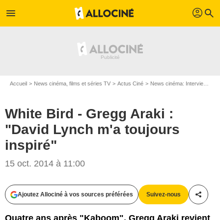
profil
menu
search
Accueil
News cinéma, films et séries TV
Actus Ciné
News cinéma: Interviews
W
White Bird - Gregg Araki :
"David Lynch m'a toujours
inspiré"
15 oct. 2014 à 11:00
Ajoutez Allociné à vos sources préférées
Suivez-nous
Partag
Maximilien Pierrette / AlloCiné
Quatre ans après "Kaboom", Gregg Araki revient