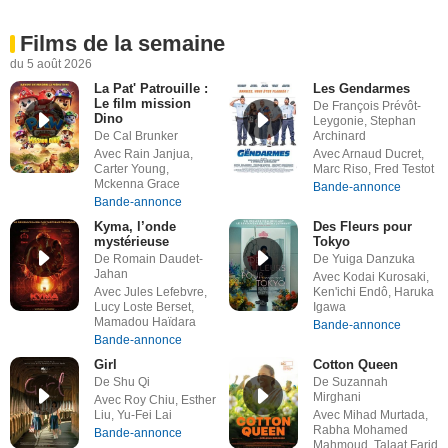
Films de la semaine
du 5 août 2026
La Pat' Patrouille :
Les Gendarmes
Le film mission
De François Prévôt-
Dino
Leygonie, Stephan
De Cal Brunker
Archinard
Avec Rain Janjua,
Avec Arnaud Ducret,
Carter Young,
Marc Riso, Fred Testot
Mckenna Grace
Bande-annonce
Bande-annonce
Kyma, l’onde
Des Fleurs pour
mystérieuse
Tokyo
De Romain Daudet-
De Yuiga Danzuka
Jahan
Avec Kodai Kurosaki,
Avec Jules Lefebvre,
Ken'ichi Endô, Haruka
Lucy Loste Berset,
Igawa
Mamadou Haïdara
Bande-annonce
Bande-annonce
Girl
Cotton Queen
De Shu Qi
De Suzannah
Mirghani
Avec Roy Chiu, Esther
Liu, Yu-Fei Lai
Avec Mihad Murtada,
Rabha Mohamed
Bande-annonce
Mahmoud, Talaat Farid