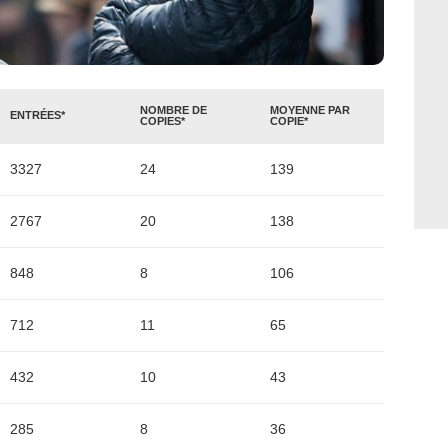
NOMBRE DE
MOYENNE PAR
ENTRÉES*
COPIES*
COPIE*
3327
24
139
2767
20
138
848
8
106
712
11
65
432
10
43
285
8
36