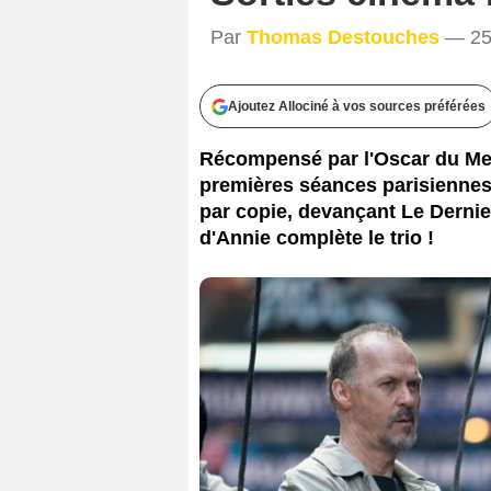
20
Par
Thomas Destouches
— 25 
Ajoutez Allociné à vos sources préférées
Récompensé par l'Oscar du Mei
premières séances parisiennes 
par copie, devançant Le Derni
d'Annie complète le trio !