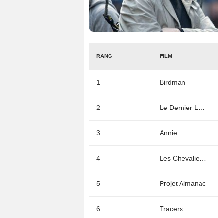
RANG
FILM
1
Birdman
2
Le Dernier Loup
3
Annie
4
Les Chevaliers du Zodiaque - La Légende du Sanctuaire
5
Projet Almanac
6
Tracers