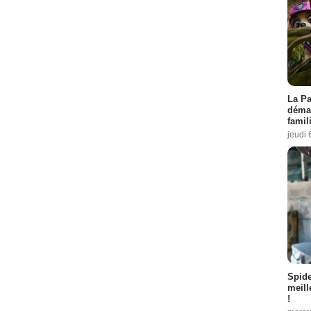
La Pa
démar
famil
jeudi 
Spid
meill
!