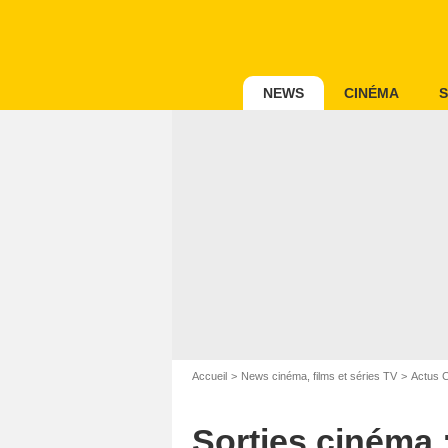
NEWS
CINÉMA
S
Accueil
News cinéma, films et séries TV
Actus 
Sorties cinéma 