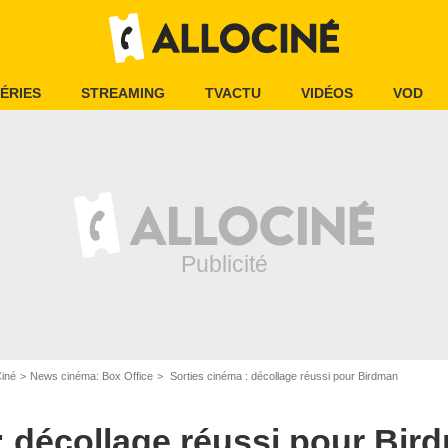
ÉRIES
STREAMING
TVACTU
VIDÉOS
VOD
Ciné
News cinéma: Box Office
Sorties cinéma : décollage réussi pour Birdman
: décollage réussi pour Bir