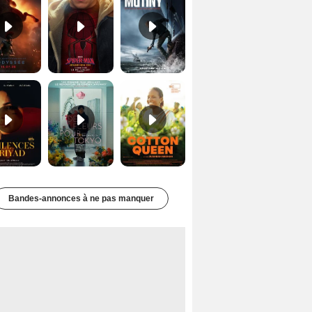
Les Silences de Riyad Bande-annonce VO STFR
Des Fleurs pour Tokyo Bande-annonce VO STFR
Cotton Queen Bande-annonce VO STFR
Bandes-annonces à ne pas manquer