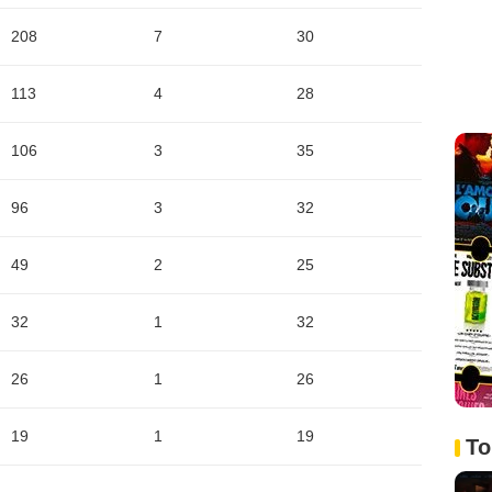
208
7
30
113
4
28
106
3
35
96
3
32
49
2
25
32
1
32
26
1
26
19
1
19
To