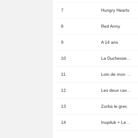
7
Hungry Hearts
8
Red Army
9
A 14 ans
10
La Duchesse de Varsovie
11
Loin de mon père
12
Les deux cavaliers
13
Zorba le grec
14
Inupiluk + Le film que nous tournerons au Groenland