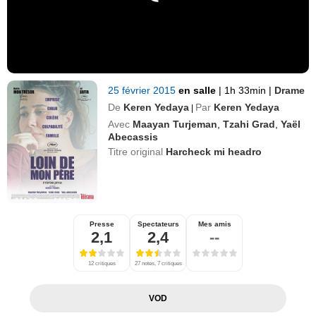
25 février 2015
en salle
|
1h 33min
|
Drame
De
Keren Yedaya
Par
Keren Yedaya
|
Avec
Maayan Turjeman
,
Tzahi Grad
,
Yaël
Abecassis
Titre original
Harcheck mi headro
Presse
Spectateurs
Mes amis
2,1
2,4
--
12 critiques
27 notes, 7 critiques
VOD