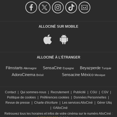
ALLOCINÉ SUR MOBILE
ALLOCINÉ À L'ÉTRANGER
Filmstarts
SensaCine
Beyazperde
Allemagne
Espagne
Turquie
AdoroCinema
Sensacine México
Brésil
Mexique
Contact
|
Qui sommes-nous
|
Recrutement
|
Publicité
|
CGU
|
CGV
|
Politique de cookies
|
Préférences cookies
|
Données Personnelles
|
Revue de presse
|
Charte d'écriture
|
Les services AlloCiné
|
Gérer Utiq
|
©AlloCiné
Retrouvez tous les horaires et infos de votre cinéma sur le numéro AlloCiné :