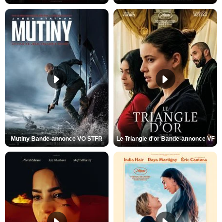
Mutiny Bande-annonce VO STFR
Le Triangle d'or Bande-annonce VF