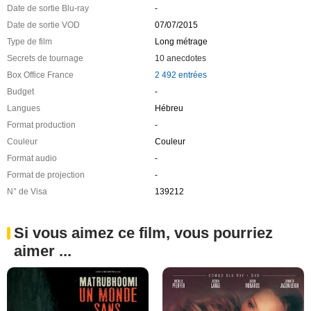
Date de sortie Blu-ray
-
Date de sortie VOD
07/07/2015
Type de film
Long métrage
Secrets de tournage
10 anecdotes
Box Office France
2 492 entrées
Budget
-
Langues
Hébreu
Format production
-
Couleur
Couleur
Format audio
-
Format de projection
-
N° de Visa
139212
Si vous aimez ce film, vous pourriez
aimer ...