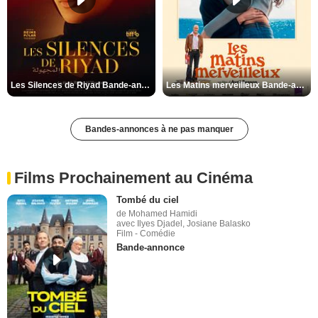
Les Silences de Riyad Bande-annonce VO STFR
Les Matins merveilleux Bande-annonce VF
Bandes-annonces à ne pas manquer
Films Prochainement au Cinéma
Tombé du ciel
de Mohamed Hamidi
avec Ilyes Djadel, Josiane Balasko
Film - Comédie
Bande-annonce