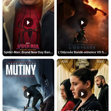
Spider-Man: Brand New Day Bande-annonce VO STFR
L'Odyssée Bande-annonce VO STFR