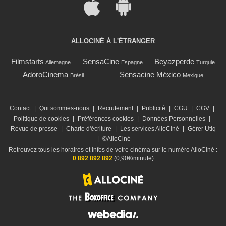
ALLOCINÉ À L'ÉTRANGER
Filmstarts
SensaCine
Beyazperde
Allemagne
Espagne
Turquie
AdoroCinema
Sensacine México
Brésil
Mexique
Contact
|
Qui sommes-nous
|
Recrutement
|
Publicité
|
CGU
|
CGV
|
Politique de cookies
|
Préférences cookies
|
Données Personnelles
|
Revue de presse
|
Charte d'écriture
|
Les services AlloCiné
|
Gérer Utiq
|
©AlloCiné
Retrouvez tous les horaires et infos de votre cinéma sur le numéro AlloCiné :
0 892 892 892
(0,90€/minute)