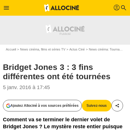
profil
menu
search
Accueil
News cinéma, films et séries TV
Actus Ciné
News cinéma: Tournages
Bridget Jones 3 : 3 fins
différentes ont été tournées
5 janv. 2016 à 17:45
Entertainment Weekly
Ajoutez Allociné à vos sources préférées
Suivez-nous
Partag
Comment va se terminer le dernier volet de
Bridget Jones ? Le mystère reste entier puisque