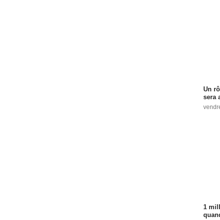
Un rô
sera 
vendr
1 mil
quand