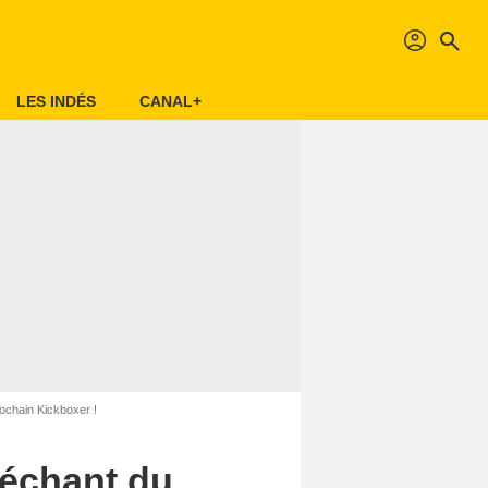
profil
search
LES INDÉS
CANAL+
chain Kickboxer !
méchant du