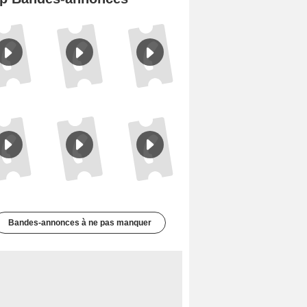
Spider-Man: Brand New Day Bande-annonce VO STFR
L'Odyssée Bande-annonce VO STFR
Mutiny Bande-annonce VO STFR
Le Triangle d'or Bande-annonce VF
Les Silences de Riyad Bande-annonce VO STFR
Les Matins merveilleux Bande-annonce VF
Bandes-annonces à ne pas manquer