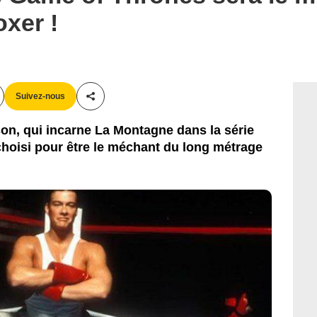
D.R.
xer !
Suivez-nous
Partager cet article
son, qui incarne La Montagne dans la série
choisi pour être le méchant du long métrage