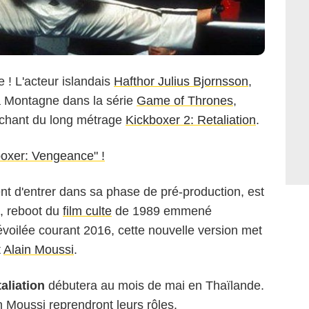
 ! L'acteur islandais
Hafthor Julius Bjornsson
,
a Montagne dans la série
Game of Thrones
,
méchant du long métrage
Kickboxer 2: Retaliation
.
boxer: Vengeance" !
ient d'entrer dans sa phase de pré-production, est
, reboot du
film culte
de 1989 emmené
évoilée courant 2016, cette nouvelle version met
t
Alain Moussi
.
aliation
débutera au mois de mai en Thaïlande.
Moussi reprendront leurs rôles.