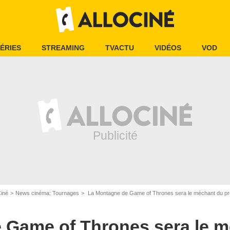
ÉRIES
STREAMING
TVACTU
VIDÉOS
VOD
Ciné
News cinéma: Tournages
La Montagne de Game of Thrones sera le méchant du pro
 Game of Thrones sera le 