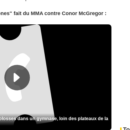
nes" fait du MMA contre Conor McGregor :
colosses dans un gymnase, loin des plateaux de la
To