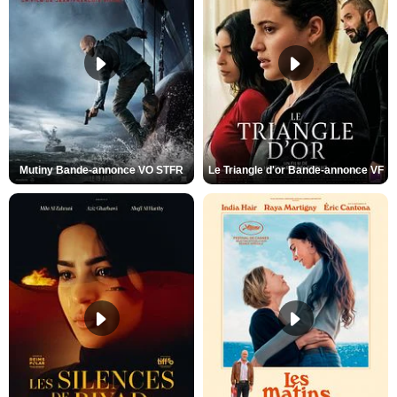
Mutiny Bande-annonce VO STFR
Le Triangle d'or Bande-annonce VF