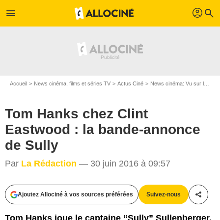
profil
menu
search
Accueil
News cinéma, films et séries TV
Actus Ciné
News cinéma: Vu sur le web
Tom Hanks chez Clint
Eastwood : la bande-annonce
de Sully
Par
La Rédaction
— 30 juin 2016 à 09:57
Ajoutez Allociné à vos sources préférées
Suivez-nous
Partag
Tom Hanks joue le captaine “Sully” Sullenberger,