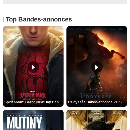
Top Bandes-annonces
Spider-Man: Brand New Day Bande-annonce VO STFR
L'Odyssée Bande-annonce VO STFR