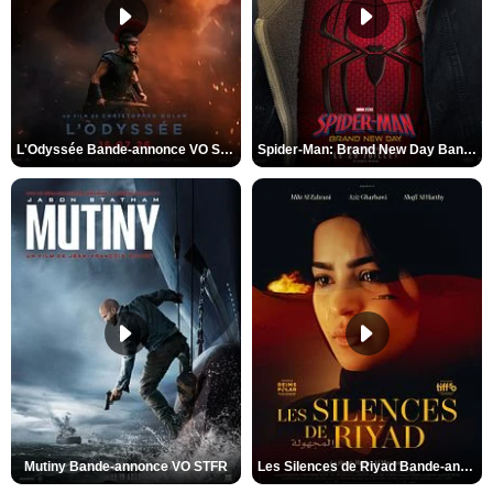
L'Odyssée Bande-annonce VO STFR
Spider-Man: Brand New Day Bande-annonce VO STFR
Mutiny Bande-annonce VO STFR
Les Silences de Riyad Bande-annonce VO STFR