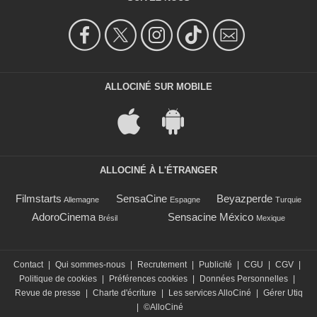
ALLOCINÉ SUR MOBILE
ALLOCINÉ À L'ÉTRANGER
Filmstarts
SensaCine
Beyazperde
Allemagne
Espagne
Turquie
AdoroCinema
Sensacine México
Brésil
Mexique
Contact
|
Qui sommes-nous
|
Recrutement
|
Publicité
|
CGU
|
CGV
|
Politique de cookies
|
Préférences cookies
|
Données Personnelles
|
Revue de presse
|
Charte d'écriture
|
Les services AlloCiné
|
Gérer Utiq
|
©AlloCiné