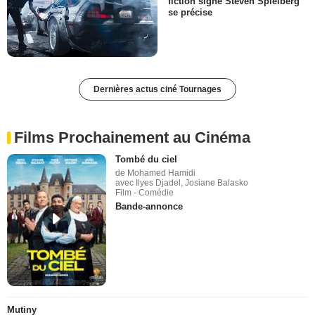
fiction signé Steven Spielberg
se précise
Dernières actus ciné Tournages
Films Prochainement au Cinéma
Tombé du ciel
de Mohamed Hamidi
avec Ilyes Djadel, Josiane Balasko
Film - Comédie
Bande-annonce
Mutiny