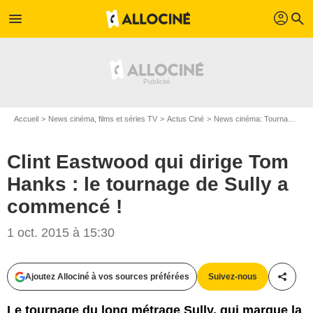
profil
menu
search
Accueil
News cinéma, films et séries TV
Actus Ciné
News cinéma: Tournages
Clint Eastwood qui dirige Tom
Hanks : le tournage de Sully a
commencé !
1 oct. 2015 à 15:30
Warner Bros. / Sony Pictures Germany
Ajoutez Allociné à vos sources préférées
Suivez-nous
Partag
Le tournage du long métrage Sully, qui marque la