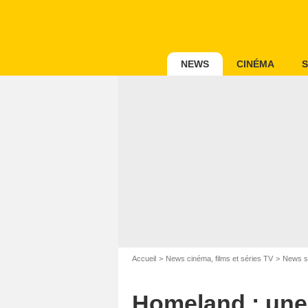
NEWS
CINÉMA
S
Accueil
News cinéma, films et séries TV
News s
Homeland : une