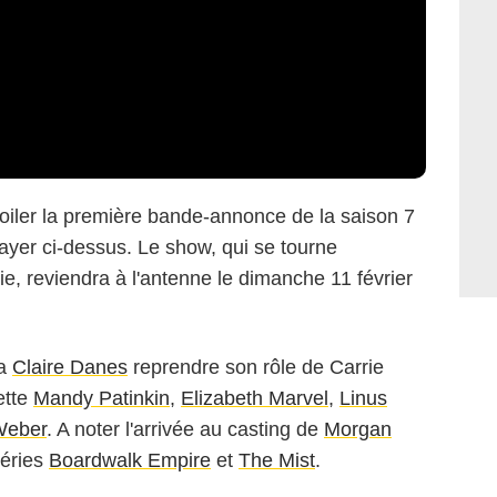
iler la première bande-annonce de la saison 7
player ci-dessus. Le show, qui se tourne
ie, reviendra à l'antenne le dimanche 11 février
ra
Claire Danes
reprendre son rôle de Carrie
ette
Mandy Patinkin
,
Elizabeth Marvel
,
Linus
Weber
. A noter l'arrivée au casting de
Morgan
séries
Boardwalk Empire
et
The Mist
.