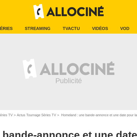
ÉRIES
STREAMING
TVACTU
VIDÉOS
VOD
éries TV
Actus Tournage Séries TV
Homeland : une bande-annonce et une date pour la
 bande-annonce et une date