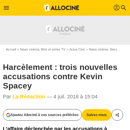
profil
menu
search
Accueil
News cinéma, films et séries TV
Actus Ciné
News cinéma: Stars
Harcè
Harcèlement : trois nouvelles
accusations contre Kevin
Spacey
Par
La Rédaction
— 4 juil. 2018 à 15:04
Ajoutez Allociné à vos sources préférées
Suivez-nous
Partag
Sony Pictures Releasing France
L’affaire déclenchée par les accusations à