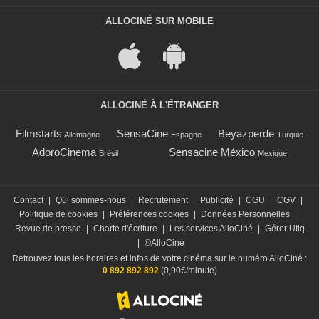
ALLOCINÉ SUR MOBILE
ALLOCINÉ À L'ÉTRANGER
Filmstarts
SensaCine
Beyazperde
Allemagne
Espagne
Turquie
AdoroCinema
Sensacine México
Brésil
Mexique
Contact
|
Qui sommes-nous
|
Recrutement
|
Publicité
|
CGU
|
CGV
|
Politique de cookies
|
Préférences cookies
|
Données Personnelles
|
Revue de presse
|
Charte d'écriture
|
Les services AlloCiné
|
Gérer Utiq
|
©AlloCiné
Retrouvez tous les horaires et infos de votre cinéma sur le numéro AlloCiné :
0 892 892 892
(0,90€/minute)