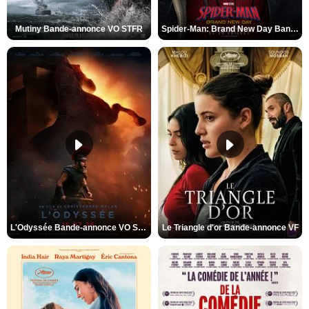
Mutiny Bande-annonce VO STFR
Spider-Man: Brand New Day Bande-annonce VO STFR
L'Odyssée Bande-annonce VO STFR
Le Triangle d'or Bande-annonce VF